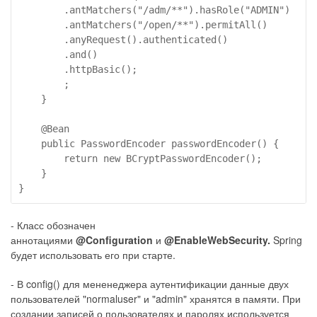
        .antMatchers("/adm/**").hasRole("ADMIN")   //
        .antMatchers("/open/**").permitAll()       //
        .anyRequest().authenticated()              //
        .and()

        .httpBasic();                              //
        ;

    }

    @Bean

    public PasswordEncoder passwordEncoder() {

        return new BCryptPasswordEncoder();

    }

}
- Класс обозначен
аннотациями
@Configuration
и
@EnableWebSecurity.
Spring
будет использовать его при старте.
- В config() для мененеджера аутентификации данные двух
пользователей "normaluser" и "admin" хранятся в памяти. При
создании записей о пользователях и паролях используется