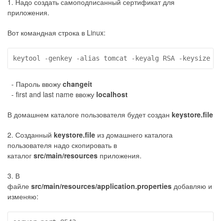
1. Надо создать самоподписанный сертификат для
приложения.
Вот командная строка в Linux:
keytool -genkey -alias tomcat -keyalg RSA -keysize 2
- Пароль ввожу
changeit
- first and last name ввожу
localhost
В домашнем каталоге пользователя будет создан
keystore.file
2. Созданный
keystore.file
из домашнего каталога
пользователя надо скопировать в
каталог
src/main/resources
приложения.
3. В
файле
src/main/resources/application.properties
добавляю и
изменяю: