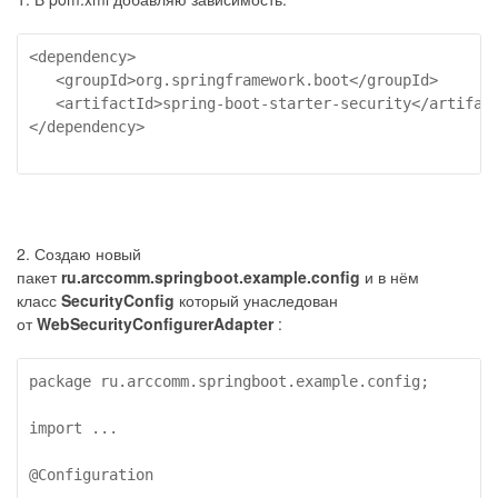
<dependency>

   <groupId>org.springframework.boot</groupId>

   <artifactId>spring-boot-starter-security</artifact
</dependency>

2. Создаю новый
пакет
ru.arccomm.springboot.example.config
и в нём
класс
SecurityConfig
который унаследован
от
WebSecurityConfigurerAdapter
:
package ru.arccomm.springboot.example.config;

import ...

@Configuration
