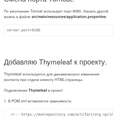
По умолчанию Tomcat использует порт 8080. Указать другой
можно в файле
src/main/resources/application.properties
:
server.port=8180
Добавляю Thymeleaf к проекту.
Thymeleaf используется для динамического изменения
контента при отдаче клиенту HTML-страницы.
Подключение
Thymeleaf
в проект:
1. В POM.xml вставляется зависимость:
  <!-- https://mvnrepository.com/artifact/org.springf