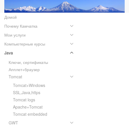
Домой
Почему Камчатка
Мои услуги
Компьютерные курсы
Java
Ключи, сертификаты
Апплет+браузер
Tomcat
Tomcat+Windows
SSL,Java,https
Tomcat logs
Apache+Tomcat
Tomcat embedded
GWT