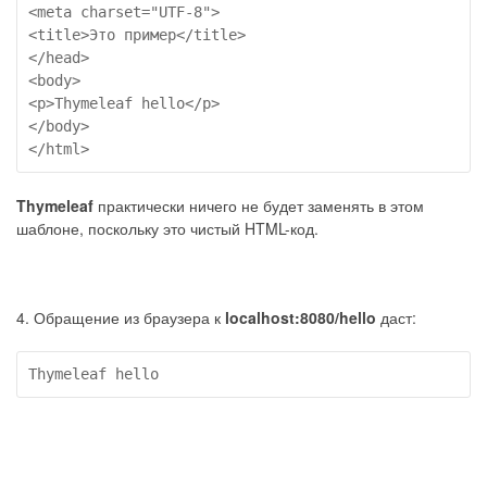
<meta charset="UTF-8">

<title>Это пример</title>

</head>

<body>

<p>Thymeleaf hello</p>

</body>

</html>
Thymeleaf
практически ничего не будет заменять в этом
шаблоне, поскольку это чистый HTML-код.
4. Обращение из браузера к
localhost:8080/hello
даст:
Thymeleaf hello