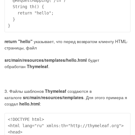
  @RequestMapping("/th")

  String th() {

    return "hello";

  }

}
return "hello"
указывает, что перед возвратом клиенту HTML-
страницы, файл
src/main/resources/templates/hello.html
будет
обработан
Thymeleaf
.
3. Файлы шаблонов
Thymeleaf
создаются в
каталоге
src/main/resources/templates
. Для этого примера я
создал
hello.html
:
<!DOCTYPE html>

<html lang="ru" xmlns:th="http://thymeleaf.org">

<head>
