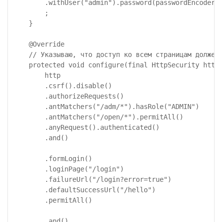
        .withUser("admin").password(passwordEncoder()
        ;

    }

    @Override

    // Указываю, что доступ ко всем страницам должен 
    protected void configure(final HttpSecurity http)
        http

        .csrf().disable()

        .authorizeRequests()

        .antMatchers("/adm/*").hasRole("ADMIN")

        .antMatchers("/open/*").permitAll()

        .anyRequest().authenticated()

        .and()

        .formLogin()

        .loginPage("/login")                         
        .failureUrl("/login?error=true")             
        .defaultSuccessUrl("/hello")                 
        .permitAll()

        .and()
