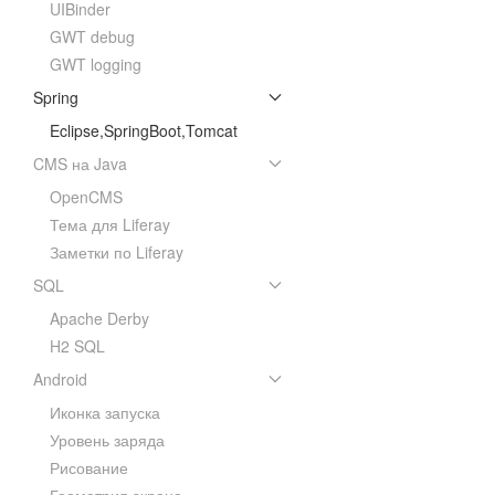
UIBinder
GWT debug
GWT logging
Spring
Eclipse,SpringBoot,Tomcat
CMS на Java
OpenCMS
Тема для Liferay
Заметки по Liferay
SQL
Apache Derby
H2 SQL
Android
Иконка запуска
Уровень заряда
Рисование
Геометрия экрана