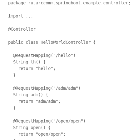
package ru.arccomm.springboot.example.controller;

import ...

@Controller

public class HelloWorldController {

  @RequestMapping("/hello")

  String th() {

    return "hello";

  }

  @RequestMapping("/adm/adm")

  String adm() {

    return "adm/adm";

  }

  @RequestMapping("/open/open")

  String open() {

    return "open/open";
