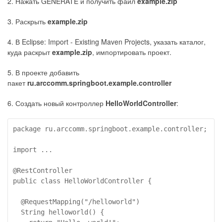
2. Нажать GENERATE и получить файл
example.zip
3. Раскрыть
example.zip
4. В Eclipse: Import - Existing Maven Projects, указать каталог,
куда раскрыт
example.zip
, импортировать проект.
5. В проекте добавить
пакет
ru.arccomm.springboot.example.controller
6. Создать новый контроллер
HelloWorldController
:
package ru.arccomm.springboot.example.controller;

import ...

@RestController

public class HelloWorldController {

  @RequestMapping("/helloworld")

  String helloworld() {
