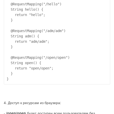
  @RequestMapping("/hello")

  String hello() {

    return "hello";

  }

  @RequestMapping("/adm/adm")

  String adm() {

    return "adm/adm";

  }

  @RequestMapping("/open/open")

  String open() {

    return "open/open";

  }

4. Доступ к ресурсам из браузера:
-
/open/open
будет доступен всем пользователям без