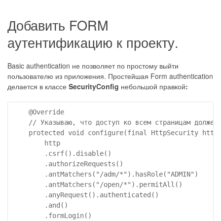
Добавить FORM
аутентификацию к проекту.
Basic authentication не позволяет по простому выйти
пользователю из приложения. Простейшая Form authentication
делается в классе
SecurityConfig
небольшой правкой
:
    @Override

    // Указываю, что доступ ко всем страницам должен 
    protected void configure(final HttpSecurity http)
        http

        .csrf().disable()

        .authorizeRequests()

        .antMatchers("/adm/*").hasRole("ADMIN")

        .antMatchers("/open/*").permitAll()

        .anyRequest().authenticated()

        .and()

        .formLogin()                                 