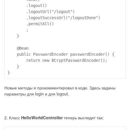
        .logout()

        .logoutUrl("/logout")                        
        .logoutSuccessUrl("/logoutDone")             
        .permitAll()

        ;

    }

    @Bean

    public PasswordEncoder passwordEncoder() {

        return new BCryptPasswordEncoder();

    }

Новые методы я прокомментировал в коде. Здесь заданы
параметры для login и для logout.
2. Класс
HelloWorldController
теперь выглядит так: