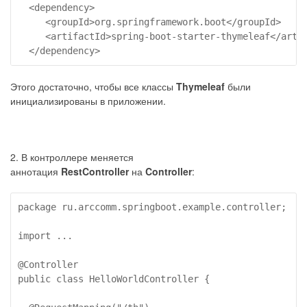
  <dependency>

     <groupId>org.springframework.boot</groupId>

     <artifactId>spring-boot-starter-thymeleaf</artif
  </dependency>
Этого достаточно, чтобы все классы
Thymeleaf
были
инициализированы в приложении.
2. В контроллере меняется
аннотация
RestController
на
Controller
:
package ru.arccomm.springboot.example.controller;

import ...

@Controller

public class HelloWorldController {
