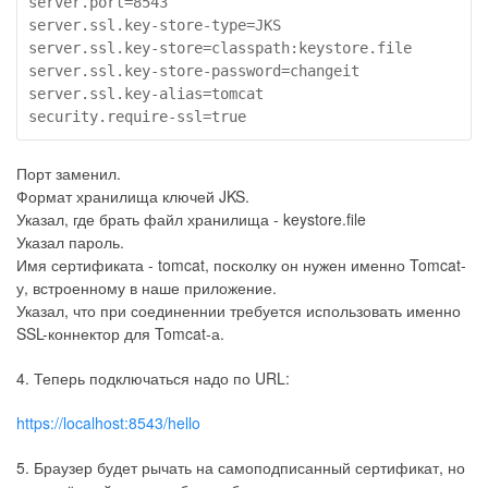
server.port=8543

server.ssl.key-store-type=JKS

server.ssl.key-store=classpath:keystore.file

server.ssl.key-store-password=changeit

server.ssl.key-alias=tomcat

Порт заменил.
Формат хранилища ключей JKS.
Указал, где брать файл хранилища - keystore.file
Указал пароль.
Имя сертификата - tomcat, посколку он нужен именно Tomcat-
у, встроенному в наше приложение.
Указал, что при соединеннии требуется использовать именно
SSL-коннектор для Tomcat-а.
4. Теперь подключаться надо по URL:
https://localhost:8543/hello
5. Браузер будет рычать на самоподписанный сертификат, но