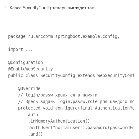
1. Класс SecurityConfig теперь выглядит так:
package ru.arccomm.springboot.example.config;

import ...

@Configuration

@EnableWebSecurity

public class SecurityConfig extends WebSecurityConfig
    @Override

    // login/passw хранятся в памяти

    // Здесь заданы login,passw,role для каждого поль
    protected void configure(final AuthenticationMana
        auth

        .inMemoryAuthentication()

        .withUser("normaluser").password(passwordEnco
        .and()
