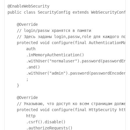
@EnableWebSecurity

public class SecurityConfig extends WebSecurityConfig
    @Override

    // login/passw хранятся в памяти

    // Здесь заданы login,passw,role для каждого поль
    protected void configure(final AuthenticationMana
        auth

        .inMemoryAuthentication()

        .withUser("normaluser").password(passwordEnco
        .and()

        .withUser("admin").password(passwordEncoder()
        ;

    }

    @Override

    // Указываю, что доступ ко всем страницам должен 
    protected void configure(final HttpSecurity http)
        http

        .csrf().disable()

        .authorizeRequests()
