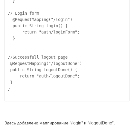
  }

// Login form

  @RequestMapping("/login")

  public String login() {

      return "auth/loginForm";

  }

//Successfull logout page

 @RequestMapping("/logoutDone")

 public String logoutDone() {

     return "auth/logoutDone";

 }

}

Здесь добавлено маппирование "/login" и "/logoutDone".