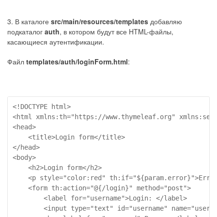
3. В каталоге
src/main/resources/templates
добавляю
подкаталог
auth
, в котором будут все HTML-файлы,
касающиеся аутентификации.
Файл
templates/auth/loginForm.html
:
<!DOCTYPE html>

<html xmlns:th="https://www.thymeleaf.org" xmlns:sec=
<head>

    <title>Login form</title>

</head>

<body>

    <h2>Login form</h2>

    <p style="color:red" th:if="${param.error}">Error
    <form th:action="@{/login}" method="post">

        <label for="username">Login: </label>

        <input type="text" id="username" name="userna