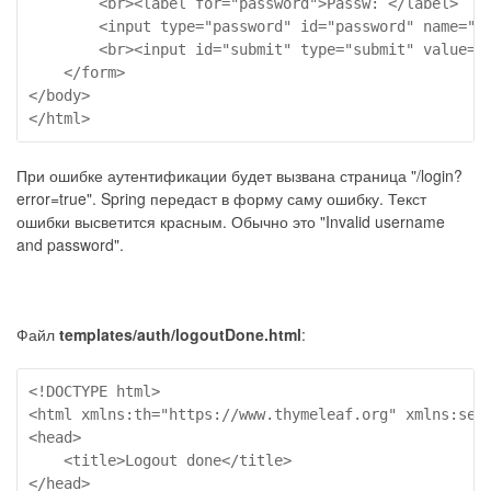
        <br><label for="password">Passw: </label>

        <input type="password" id="password" name="pa
        <br><input id="submit" type="submit" value="L
    </form>

</body>

При ошибке аутентификации будет вызвана страница "/login?
error=true". Spring передаст в форму саму ошибку. Текст
ошибки высветится красным. Обычно это "Invalid username
and password".
Файл
templates/auth/logoutDone.html
:
<!DOCTYPE html>

<html xmlns:th="https://www.thymeleaf.org" xmlns:sec=
<head>

    <title>Logout done</title>

</head>
