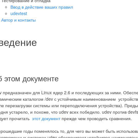
Тестирование и отладка
Ввод в действие ваших правил
udevtest
Автор и контакты
ведение
 этом документе
v предназначен для Linux ядер 2.6 и последующих за ними. Обесп
амическим каталогом /dev с устойчивым наименованием устройств
ле перезагрузки системы или переподключения устройства). Пред
одня устарело, и похоже, что udev всех победило. udev против devf
дует прочитать
этот документ
прежде чем проводить сравнения.
прошедшие годы поменялось то, для чего вы может быть использовал
современных системах udev обеспечивает устойчивое наименование