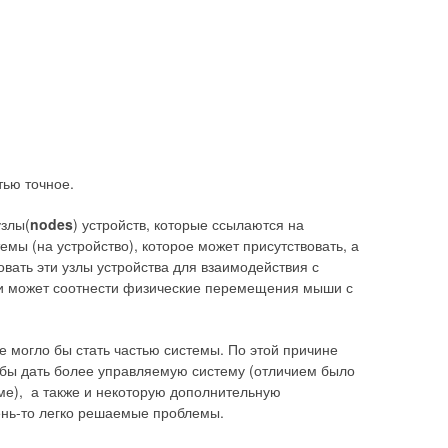
тью точное.
злы(
nodes
) устройств, которые ссылаются на
емы (на устройство), которое может присутствовать, а
овать эти узлы устройства для взаимодействия с
e и может соотнести физические перемещения мыши с
е могло бы стать частью системы. По этой причине
бы дать более управляемую систему (отличием было
еме), а также и некоторую дополнительную
чень-то легко решаемые проблемы.