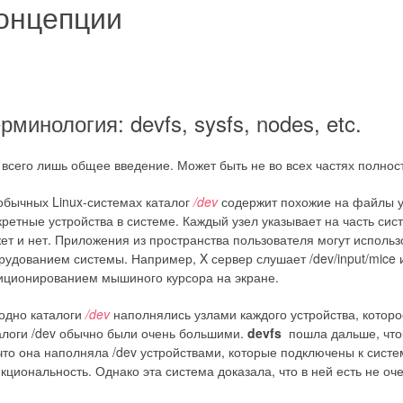
онцепции
рминология: devfs, sysfs, nodes, etc.
 всего лишь общее введение. Может быть не во всех частях полнос
обычных Linux-системах каталог
/dev
содержит похожие на файлы у
кретные устройства в системе. Каждый узел указывает на часть сист
ет и нет. Приложения из пространства пользователя могут использ
рудованием системы. Например, X сервер слушает /dev/input/mic
иционированием мышиного курсора на экране.
одно каталоги
/dev
наполнялись узлами каждого устройства, которо
алоги /dev обычно были очень большими.
devfs
пошла дальше, что
 что она наполняла /dev устройствами, которые подключены к сист
кциональность. Однако эта система доказала, что в ней есть не о