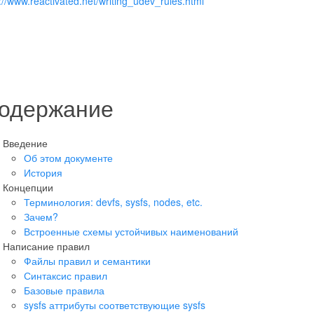
://www.reactivated.net/writing_udev_rules.html
одержание
Введение
Об этом документе
История
Концепции
Терминология: devfs, sysfs, nodes, etc.
Зачем?
Встроенные схемы устойчивых наименований
Написание правил
Файлы правил и семантики
Синтаксис правил
Базовые правила
sysfs аттрибуты соответствующие sysfs