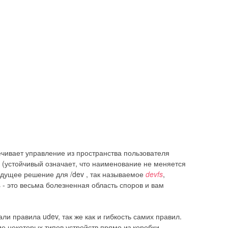
ечивает управление из пространства пользователя
 (устойчивый означает, что наименование не меняется
ыдущее решение для /dev , так называемое
devfs
,
s - это весьма болезненная область споров и вам
и правила udev, так же как и гибкость самих правил.
 некоторых типов устройств прямо из коробки,