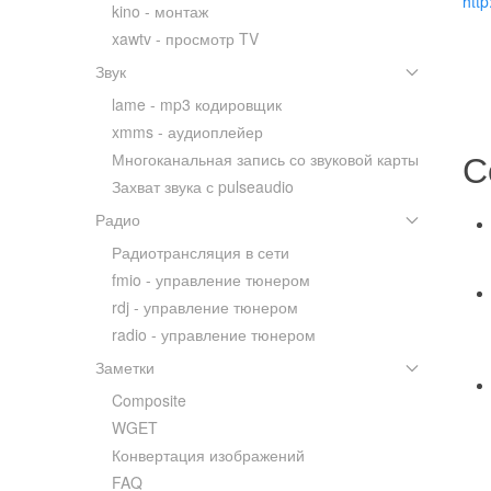
http
kino - монтаж
xawtv - просмотр TV
Звук
lame - mp3 кодировщик
xmms - аудиоплейер
С
Многоканальная запись со звуковой карты
Захват звука с pulseaudio
Радио
Радиотрансляция в сети
fmio - управление тюнером
rdj - управление тюнером
radio - управление тюнером
Заметки
Composite
WGET
Конвертация изображений
FAQ