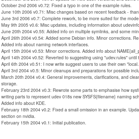
October 2nd 2006 v0.72: Fixed a typo in one of the example rules.
June 10th 2006 v0.71: Misc changes based on recent feedback - than
June 3rd 2006 v0.7: Complete rework, to be more suited for the mode
May 9th 2005 v0.6: Misc updates, including information about udevinf
June 20th 2004 v0.55: Added info on multiple symlinks, and some mi
April 26th 2004 v0.54: Added some Debian info. Minor corrections. Re-r
Added info about naming network interfaces.
April 15th 2004 v0.53: Minor corrections. Added info about NAME{all_pa
April 14th 2004 v0.52: Reverted to suggesting using "udev.rules" until t
April 6th 2004 v0.51: I now write suggest users to use their own "local.
April 3rd 2004 v0.5: Minor cleanups and preparations for possible inclu
March 20th 2004 v0.4: General improvements, clarifications, and clea
storage.
February 23rd 2004 v0.3: Rewrote some parts to emphasise how sysf
writing parts to represent udev 018s new SYSFS{filename} naming sch
Added info about KDE.
February 18th 2004 v0.2: Fixed a small omission in an example. Upda
section on nvidia.
February 15th 2004 v0.1: Initial publication.