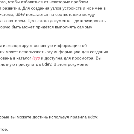
того, чтобы избавиться от некоторых проблем
м развитии. Для создания узлов устройств и их имён в
истеме, udev полагается на соответствие между
льзователем. Цель этого документа - детализировать
оторую быть может придётся выполнять самому
ом и экспортирует основную информацию об
dev может использовать эту информацию для создания
рована в каталог
/sys
и доступна для просмотра. Вы
лотную приступить к udev. В этом документе
орые вы можете достичь используя правила udev:
гое.