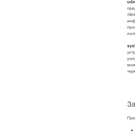
ude
пре
/de
инф
про
пол
sys
уст
узл
мож
те
З
Пра