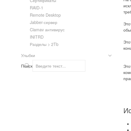
Сертификаты
иск
RAID-1
тре
Remote Desktop
Jabber-сервер
Это
Clamav антивирус
обы
INITRD
Это
Разделы > 2Tb
кон
Улыбки
Поиск
Это
ком
пра
И