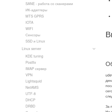
SANE - работа со сканерами
ИК-адаптеры
MTS GPRS
IOTA
WIFI
В
Сенсоры
SSD и Linux
Linux server
KDE tuning
Об
Postfix
IMAP сервер
VPN
ude
дин
Lightsquid
пос
NetAMS
сег
UTF-8
сле
DHCP
DRBD
За 
На 