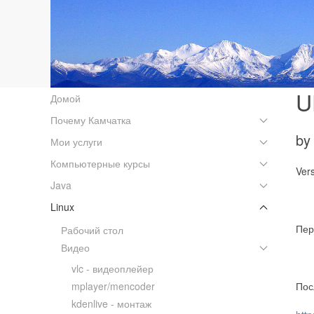
U
Домой
Почему Камчатка
by
Мои услуги
Компьютерные курсы
Ver
Java
Linux
Пер
Рабочий стол
Видео
vlc - видеоплейер
mplayer/mencoder
Пос
kdenlive - монтаж