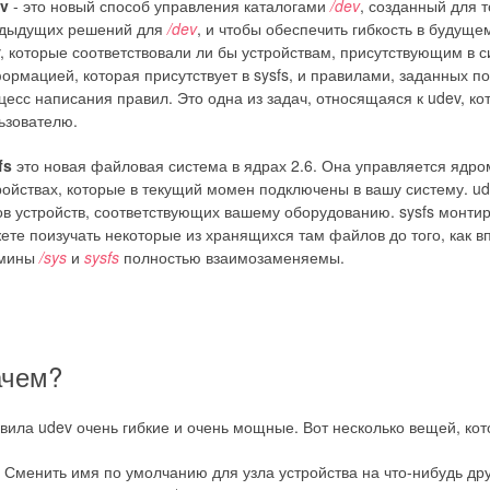
v
- это новый способ управления каталогами
/dev
, созданный для 
дыдущих решений для
/dev
, и чтобы обеспечить гибкость в будуще
v, которые соответствовали ли бы устройствам, присутствующим в с
ормацией, которая присутствует в sysfs, и правилами, заданных по
цесс написания правил. Это одна из задач, относящаяся к udev, к
ьзователю.
fs
это новая файловая система в ядрах 2.6. Она управляется ядр
ройствах, которые в текущий момен подключены в вашу систему. u
ов устройств, соответствующих вашему оборудованию. sysfs монти
ете поизучать некоторые из хранящихся там файлов до того, как вп
рмины
/sys
и
sysfs
полностью взаимозаменяемы.
ачем?
вила udev очень гибкие и очень мощные. Вот несколько вещей, кот
Сменить имя по умолчанию для узла устройства на что-нибудь дру