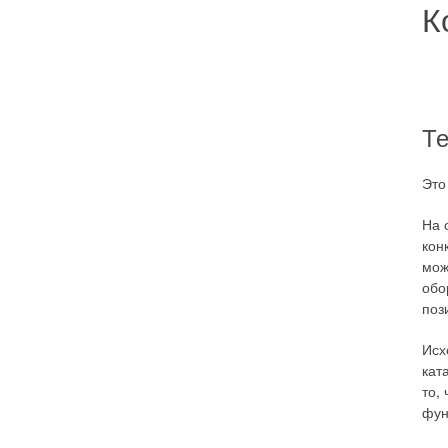
К
Те
Это
На 
кон
мож
обо
поз
Исх
кат
то,
фун