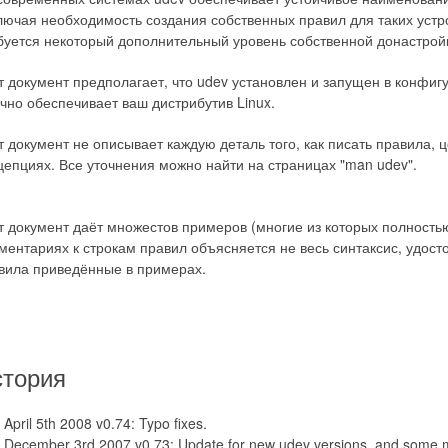
лючая необходимость создания собственных правил для таких устр
буется некоторый дополнительный уровень собственной донастрой
т документ предполагает, что udev установлен и запущен в конфиг
чно обеспечивает ваш дистрибутив Linux.
т документ не описывает каждую деталь того, как писать правила,
цепциях. Все уточнения можно найти на страницах "man udev".
т документ даёт множестов примеров (многие из которых полность
ментариях к строкам правил объясняется не весь синтаксис, удост
вила приведённые в примерах.
стория
April 5th 2008 v0.74: Typo fixes.
December 3rd 2007 v0.73: Update for new udev versions, and some 