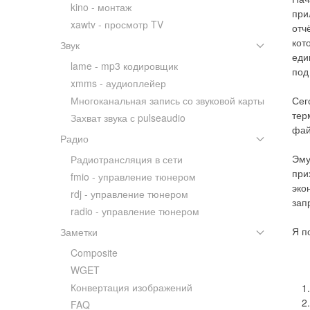
kino - монтаж
при
xawtv - просмотр TV
отч
кот
Звук
еди
lame - mp3 кодировщик
под
xmms - аудиоплейер
Многоканальная запись со звуковой карты
Сег
тер
Захват звука с pulseaudio
фай
Радио
Эму
Радиотрансляция в сети
при
fmio - управление тюнером
эко
rdj - управление тюнером
зап
radio - управление тюнером
Я п
Заметки
Composite
WGET
Конвертация изображений
FAQ