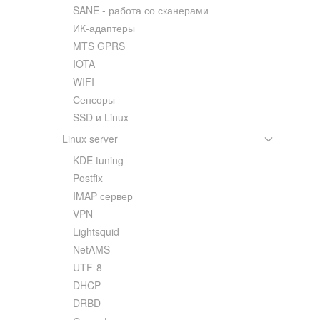
SANE - работа со сканерами
ИК-адаптеры
MTS GPRS
IOTA
WIFI
Сенсоры
SSD и Linux
Linux server
KDE tuning
Postfix
IMAP сервер
VPN
Lightsquid
NetAMS
UTF-8
DHCP
DRBD