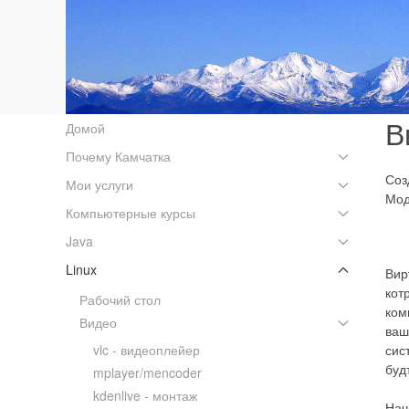
В
Домой
Почему Камчатка
Соз
Мои услуги
Мод
Компьютерные курсы
Java
Linux
Вир
кот
Рабочий стол
ком
Видео
ваш
vlc - видеоплейер
сис
буд
mplayer/mencoder
kdenlive - монтаж
Нач