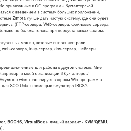
рубо привязанные к ОС программы бухгалтерской
учаться с введением в систему больших приложений,
теме Zimbra лучше дать чистую систему, где она будет
 сервисы (FTP-сервера, Web-сервера, файловые сервера
 больше не болела голова при переустановках систем.
виртуальных машин, которые выполняют роли
, web-сервера, ldap-сервер, dns-сервер, шейперы,
 предназначенные для работы в другой системе. Мне
Например, в моей организации 8 бухгалтеров/
 Эмулятор wine транслирует запросы Win-программ в
Pro для SCO Unix c помощью эмулятора IBCS2.
yer
,
BOCHS, VirtualBox
и лучший вариант -
KVM/QEMU.
).