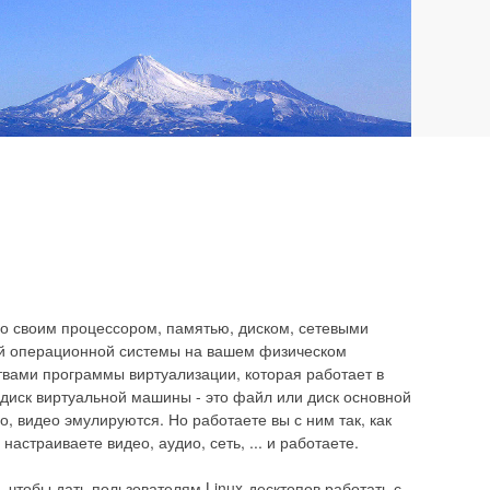
о своим процессором, памятью, диском, сетевыми
ной операционной системы на вашем физическом
твами программы виртуализации, которая работает в
диск виртуальной машины - это файл или диск основной
, видео эмулируются. Но работаете вы с ним так, как
астраиваете видео, аудио, сеть, ... и работаете.
 чтобы дать пользователям Linux-десктопов работать с