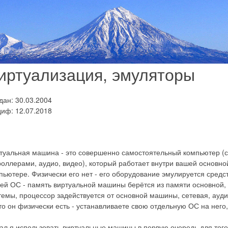
иртуализация, эмуляторы
дан: 30.03.2004
иф: 12.07.2018
туальная машина - это совершенно самостоятельный компьютер (с
роллерами, аудио, видео), который работает внутри вашей основ
пьютере. Физически его нет - его оборудование эмулируется средс
ей ОС - память виртуальной машины берётся из памяти основной, 
темы, процессор задействуется от основной машины, сетевая, аудио
то он физически есть - устанавливаете свою отдельную ОС на него, н
ал я использовать виртуальные машины в первую очередь для того,