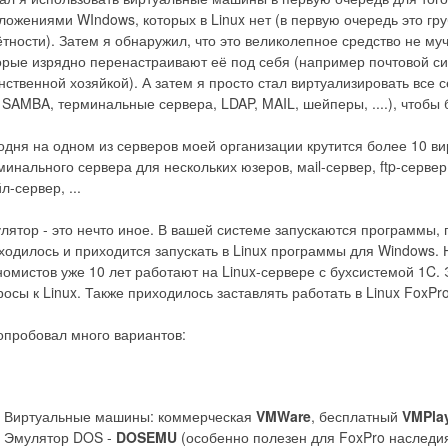
ложениями WIndows, которых в Linux нет (в первую очередь это г
ётности). Затем я обнаружил, что это великолепное средство не м
орые изрядно перенастраивают её под себя (например почтовой сис
нственной хозяйкой). А затем я просто стал виртуализировать все
 SAMBA, терминальные сервера, LDAP, MAIL, шейперы, ....), чтобы
одня на одном из серверов моей организации крутится более 10 
минального сервера для нескольких юзеров, маil-сервер, ftp-сервер
л-сервер, ...
лятор - это нечто иное. В вашей системе запускаются программы,
ходилось и приходится запускать в Linux программы для Windows. 
номистов уже 10 лет работают на Linux-сервере с бухсистемой 1C.
росы к Linux. Также приходилось заставлять работать в Linux Fox
опробовал много вариантов:
Виртуальные машины: коммерческая
VMWare
, бесплатный
VMPla
Эмулятор DOS -
DOSEMU
(особенно полезен для FoxPro наследия