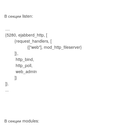
В секции listen:
....
{5280, ejabberd_http, [
{request_handlers, [
{["web"], mod_http_fileserver}
]},
http_bind,
http_poll,
web_admin
]}
]}.
...
В секции modules: