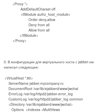
<Proxy *>
AddDefaultCharset off
<IfModule authz_host_module>
Order deny,allow
Deny from all
Allow from all
</IfModule>
</Proxy>
3. В конфигурации для виртуального хоста с jabber-ом
написал следующее:
<VirtualHost *:80>
ServerName jabber.mycompany.ru
DocumentRoot /var/lib/ejabberd/www/jwchat
ErrorLog /var/log/httpd2/jabber-error_log
CustomLog /var/log/httpd2/jabber_log common
<Directory /var/lib/ejabberd/www/jwchat>
Options +Indexes +MultiViews