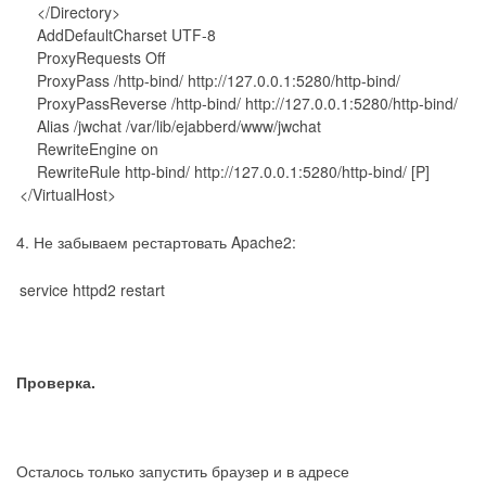
</Directory>
AddDefaultCharset UTF-8
ProxyRequests Off
ProxyPass /http-bind/ http://127.0.0.1:5280/http-bind/
ProxyPassReverse /http-bind/ http://127.0.0.1:5280/http-bind/
Alias /jwchat /var/lib/ejabberd/www/jwchat
RewriteEngine on
RewriteRule http-bind/ http://127.0.0.1:5280/http-bind/ [P]
</VirtualHost>
4. Не забываем рестартовать Apache2:
service httpd2 restart
Проверка.
Осталось только запустить браузер и в адресе