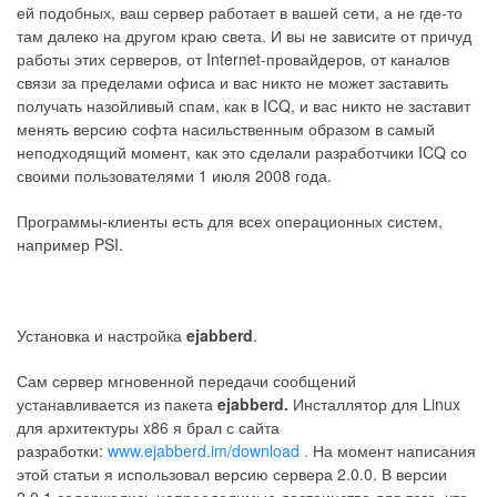
ей подобных, ваш сервер работает в вашей сети, а не где-то
там далеко на другом краю света. И вы не зависите от причуд
работы этих серверов, от Internet-провайдеров, от каналов
связи за пределами офиса и вас никто не может заставить
получать назойливый спам, как в ICQ, и вас никто не заставит
менять версию софта насильственным образом в самый
неподходящий момент, как это сделали разработчики ICQ со
своими пользователями 1 июля 2008 года.
Программы-клиенты есть для всех операционных систем,
например PSI.
Установка и настройка
ejabberd
.
Сам сервер мгновенной передачи сообщений
устанавливается из пакета
ejabberd.
Инсталлятор для Linux
для архитектуры x86 я брал с сайта
разработки:
www.ejabberd.im/download .
На момент написания
этой статьи я использовал версию сервера 2.0.0. В версии
2.0.1 содержались непреодолимые достоинства для того, что