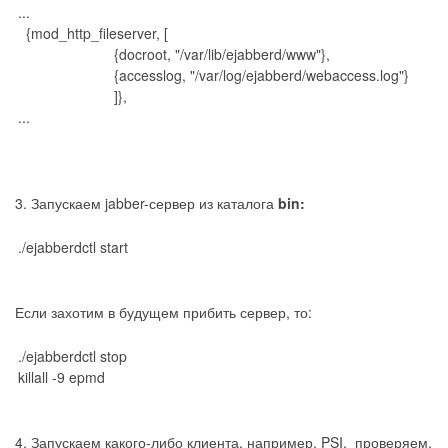
...
{mod_http_fileserver, [
{docroot, "/var/lib/ejabberd/www"},
{accesslog, "/var/log/ejabberd/webaccess.log"}
]},
...
3. Запускаем jabber-сервер из каталога
bin:
./ejabberdctl start
Если захотим в будущем прибить сервер, то:
./ejabberdctl stop
killall -9 epmd
4. Запускаем какого-либо клиента, например, PSI, проверяем,