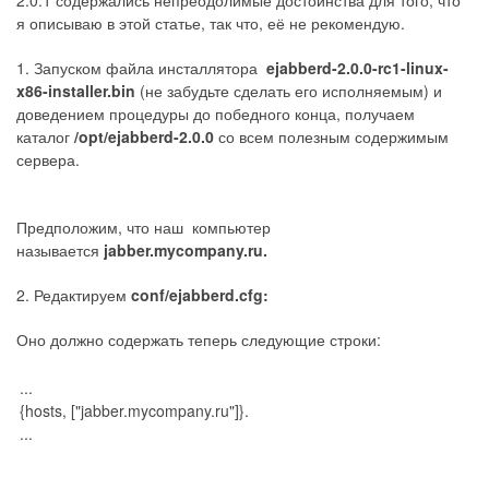
я описываю в этой статье, так что, её не рекомендую.
1. Запуском файла инсталлятора
ejabberd-2.0.0-rc1-linux-
x86-installer.bin
(не забудьте сделать его исполняемым) и
доведением процедуры до победного конца, получаем
каталог
/opt/ejabberd-2.0.0
со всем полезным содержимым
сервера.
Предположим, что наш компьютер
называется
jabber.mycompany.ru.
2. Редактируем
conf/ejabberd.cfg:
Оно должно содержать теперь следующие строки:
...
{hosts, ["jabber.mycompany.ru"]}.
...