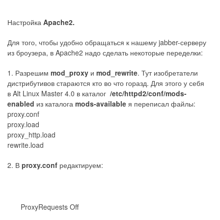
Настройка
Apache2.
Для того, чтобы удобно обращаться к нашему jabber-серверу
из броузера, в Apache2 надо сделать некоторые переделки:
1. Разрешим
mod_proxy
и
mod_rewrite
. Тут изобретатели
дистрибутивов стараются кто во что горазд. Для этого у себя
в Alt Linux Master 4.0 в каталог
/etc/httpd2/conf/mods-
enabled
из каталога
mods-available
я переписал файлы:
proxy.conf
proxy.load
proxy_http.load
rewrite.load
2. В
proxy.conf
редактируем:
ProxyRequests Off