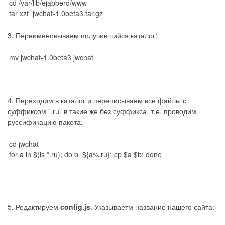
cd /var/lib/ejabberd/www
tar xzf jwchat-1.0beta3.tar.gz
3. Переименовываем получившийся каталог:
mv jwchat-1.0beta3 jwchat
4. Переходим в каталог и переписываем все файлы с
суффиксом ".ru" в такие же без суффикса, т.е. проводим
руссификацию пакета:
cd jwchat
for a in $(ls *.ru); do b=${a%.ru}; cp $a $b; done
5. Редактируем
config.js
. Указываетм название нашего сайта: