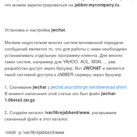
что можем зарегистрироватьcя на
jabber.mycompany.ru.
Установка и настройка
jwchat
.
Мелким недостатком многих систем мгновенной передачи
сообщений является то, что для работы с ними необходимо
устанавливать отдельную программу-клиента. Для многих
таких систем, например для YAHOO, AOL, MSN, ... уже
разработан доступ через броузер. Вот
JWCHAT
и является
такой системой доступа к JABBER-серверу через броузер.
1. Скачиваем
jwchat
с
jwchat.sourceforge.net/download.shtml
В момент написания этой статьи это был файл
jwchat-
1.0beta3.tar.gz
2. Создаём каталог
/var/lib/ejabberd/www
, раскрываем
скачанный файл в этот каталог:
mkdir -p /var/lib/ejabberd/www