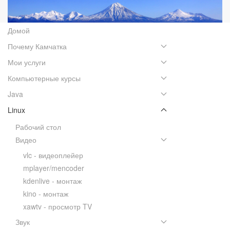
Домой
Почему Камчатка
Мои услуги
Компьютерные курсы
Java
Linux
Рабочий стол
Видео
vlc - видеоплейер
mplayer/mencoder
kdenlive - монтаж
kino - монтаж
xawtv - просмотр TV
Звук