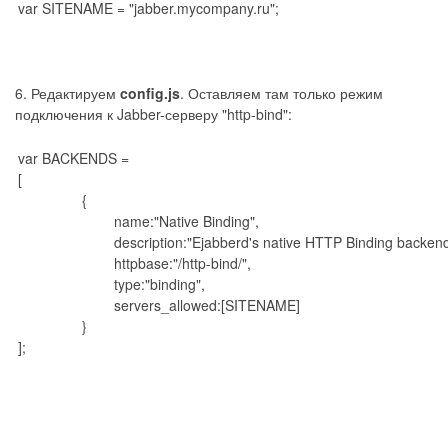
var SITENAME = "jabber.mycompany.ru";
6. Редактируем
config.js
. Оставляем там только режим
подключения к Jabber-серверу "http-bind":
var BACKENDS =
[
{
name:"Native Binding",
description:"Ejabberd's native HTTP Binding backend
httpbase:"/http-bind/",
type:"binding",
servers_allowed:[SITENAME]
}
];