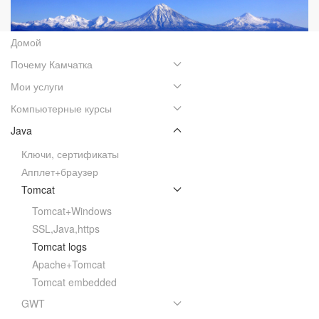
Домой
Почему Камчатка
Мои услуги
Компьютерные курсы
Java
Ключи, сертификаты
Апплет+браузер
Tomcat
Tomcat+Windows
SSL,Java,https
Tomcat logs
Apache+Tomcat
Tomcat embedded
GWT