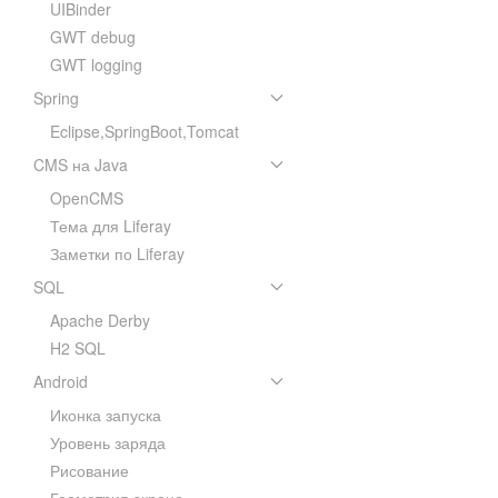
UIBinder
GWT debug
GWT logging
Spring
Eclipse,SpringBoot,Tomcat
CMS на Java
OpenCMS
Тема для Liferay
Заметки по Liferay
SQL
Apache Derby
H2 SQL
Android
Иконка запуска
Уровень заряда
Рисование
Геометрия экрана