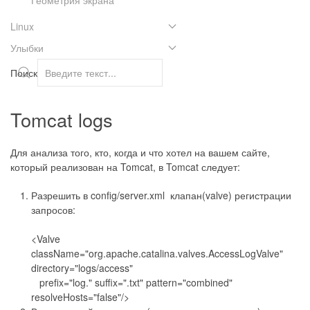
Linux
Улыбки
Поиск
Tomcat logs
Для анализа того, кто, когда и что хотел на вашем сайте,
который реализован на Tomcat, в Tomcat следует:
Разрешить в config/server.xml клапан(valve) регистрации
запросов:
<Valve
className="org.apache.catalina.valves.AccessLogValve"
directory="logs/access"
prefix="log." suffix=".txt" pattern="combined"
resolveHosts="false"/>