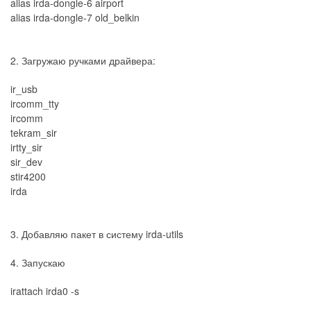
alias irda-dongle-6 airport
alias irda-dongle-7 old_belkin
2. Загружаю ручками драйвера:
ir_usb
ircomm_tty
ircomm
tekram_sir
irtty_sir
sir_dev
stir4200
irda
3. Добавляю пакет в систему irda-utils
4. Запускаю
irattach irda0 -s