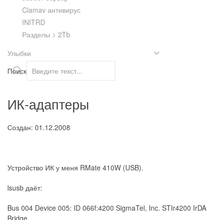
Clamav антивирус
INITRD
Разделы > 2Tb
Улыбки
Поиск
ИК-адаптеры
Создан: 01.12.2008
Устройство ИК у меня RMate 410W (USB).
lsusb даёт:
Bus 004 Device 005: ID 066f:4200 SigmaTel, Inc. STIr4200 IrDA
Bridge