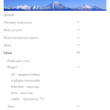
Домой
Почему Камчатка
Мои услуги
Компьютерные курсы
Java
Linux
Рабочий стол
Видео
vlc - видеоплейер
mplayer/mencoder
kdenlive - монтаж
kino - монтаж
xawtv - просмотр TV
Звук