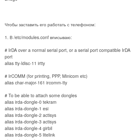
Чтобы заставить его работать с телефоном:
1. В /etc/modules.conf вписываю:
# IrDA over a normal serial port, or a serial port compatible IrDA
port
alias tty-ldisc-11 irtty
# IrCOMM (for printing, PPP, Minicom etc)
alias char-major-161 ircomm-tty
# To be able to attach some dongles
alias irda-dongle-0 tekram
alias irda-dongle-1 esi
alias irda-dongle-2 actisys
alias irda-dongle-3 actisys
alias irda-dongle-4 girbil
alias irda-dongle-5 litelink