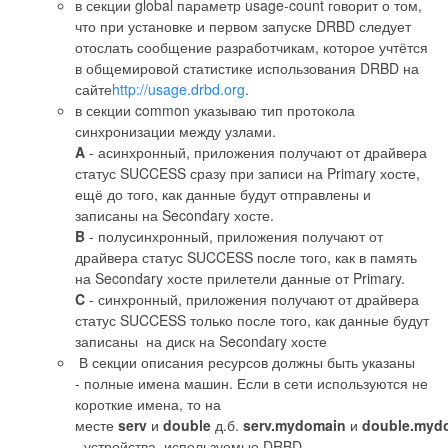
в секции global параметр usage-count говорит о том,
что при установке и первом запуске DRBD следует
отослать сообщение разработчикам, которое учтётся
в общемировой статистике использования DRBD на
сайте
http://usage.drbd.org
.
в секции common указываю тип протокола
синхронизации между узлами.
A
- асинхронный, приложения получают от драйвера
статус SUCCESS сразу при записи на Primary хосте,
ещё до того, как данные будут отправлены и
записаны на Secondary хосте.
B
- полусинхронный, приложения получают от
драйвера статус SUCCESS после того, как в память
на Secondary хосте прилетели данные от Primary.
C
- синхронный, приложения получают от драйвера
статус SUCCESS только после того, как данные будут
записаны на диск на Secondary хосте
В секции описания ресурсов должны быть указаны
- полные имена машин. Если в сети используются не
короткие имена, то на
месте
serv
и
double
д.б.
serv.mydomain
и
double.myd
- устройства, используемые DRBD,