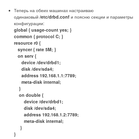
Теперь на обеих машинах настраиваю
одинаковый
/etc/drbd.conf
и поясню секции и параметры
конфигурации:
global { usage-count yes; }
common { protocol C; }
resource r0 {
syncer { rate 5M; }
on serv {
device /dev/drbd1;
disk /dev/sda4;
address 192.168.1.1:7789;
meta-disk internal;
}
on double {
device /dev/drbd1;
disk /dev/sda4;
address 192.168.1.2:7789;
meta-disk internal;
}
}