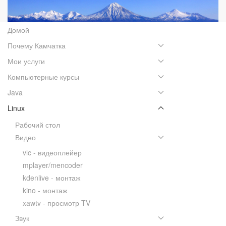
Домой
Почему Камчатка
Мои услуги
Компьютерные курсы
Java
Linux
Рабочий стол
Видео
vlc - видеоплейер
mplayer/mencoder
kdenlive - монтаж
kino - монтаж
xawtv - просмотр TV
Звук