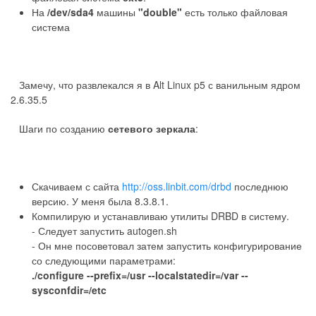
На
/dev/sda4
машины
"double"
есть только файловая
система
Замечу, что развлекался я в Alt Linux p5 с ванильным ядром
2.6.35.5
Шаги по созданию
сетевого зеркала
:
Скачиваем с сайта
http://oss.linbit.com/drbd
последнюю
версию. У меня была 8.3.8.1.
Компилирую и устанавливаю утилиты DRBD в систему.
- Следует запустить autogen.sh
- Он мне посоветовал затем запустить конфигурирование
со следующими параметрами:
./configure --prefix=/usr --localstatedir=/var --
sysconfdir=/etc