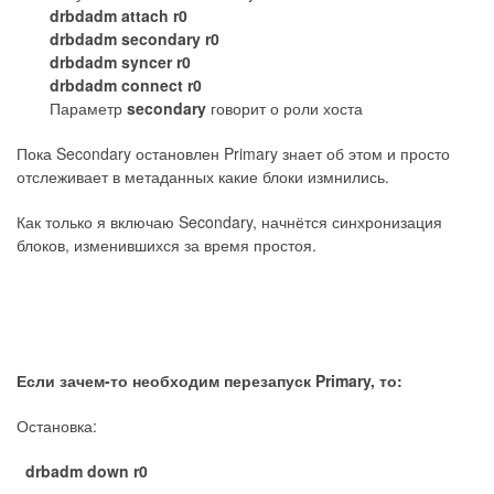
drbdadm attach r0
drbdadm secondary r0
drbdadm syncer r0
drbdadm connect r0
Параметр
secondary
говорит о роли хоста
Пока Secondary остановлен Primary знает об этом и просто
отслеживает в метаданных какие блоки измнились.
Как только я включаю Secondary, начнётся синхронизация
блоков, изменившихся за время простоя.
Если зачем-то необходим перезапуск Primary, то:
Остановка:
drbadm down r0