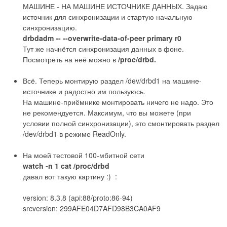
МАШИНЕ - НА МАШИНЕ ИСТОЧНИКЕ ДАННЫХ. Задаю
источник для синхронизации и стартую начальную
синхронизацию.
drbdadm -- --overwrite-data-of-peer primary r0
Тут же начнётся синхронизация данных в фоне.
Посмотреть на неё можно в
/proc/drbd.
Всё. Теперь монтирую раздел /dev/drbd1 на машине-
источнике и радостно им пользуюсь.
На машине-приёмнике монтировать ничего не надо. Это
не рекомендуется. Максимум, что вы можете (при
условии полной синхронизации), это смонтировать раздел
/dev/drbd1 в режиме ReadOnly.
На моей тестовой 100-мбитной сети
watch -n 1 cat /proc/drbd
давал вот такую картину :) :
version: 8.3.8 (api:88/proto:86-94)
srcversion: 299AFE04D7AFD98B3CA0AF9