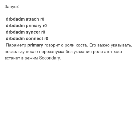
Запуск:
drbdadm attach r0
drbdadm primary r0
drbdadm syncer r0
drbdadm connect r0
Параметр
primary
говорит о роли хоста. Его важно указывать,
поскольку после перезапуска без указания роли этот хост
встанет в режим Secondary.