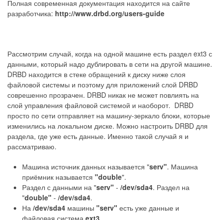
Полная современная документация находится на сайте
разработчика:
http://www.drbd.org/users-guide
Рассмотрим случай, когда на одной машине есть раздел ext3 с
данными, который надо дублировать в сети на другой машине.
DRBD находится в стеке обращений к диску ниже слоя
файловой системы и поэтому для приложений слой DRBD
соврешенно прозрачен. DRBD никак не может повлиять на
слой управления файловой системой и наоборот. DRBD
просто по сети отправляет на машину-зеркало блоки, которые
изменились на локальном диске. Можно настроить DRBD для
раздела, где уже есть данные. Именно такой случай я и
рассматриваю.
Машина источник данных называется "
serv"
. Машина
приёмник называется
"double
".
Раздел с данными на "
serv"
-
/dev/sda4
. Раздел на
"
double"
-
/dev/sda4
.
На
/dev/sda4
машины
"serv"
есть уже данные и
файловая система
ext3
.