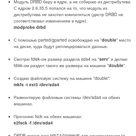
Модуль DRBD беру в ядре, а не собираю из дистрибутива.
С ядром 2.6.35.5 попался на то, что модуль из
дистрибутива не захотел компиляться (дистр DRBD не
соответствовал изменениям в ядре).
modprobe drbd
С помошью parted/gparted освобождаю на "
double
" место
на диске, куда будут реплицироваться данные.
Смотрю fdisk-ом размер раздела sda4 на "
serv
" и делаю
fdisk-ом раздел такого же размера на машине "
double
".
Создаю файловую систему на машине "double":
mkfs -t ext3 /dev/sda4
Размонтирую файловые системы /dev/sda4 на обеих
машинах.
Прогоняю fsck на обеих машинах:
e2fsck -f /dev/sda4
DRDB использует МЕТАДАННЫЕ для синхронизации (в