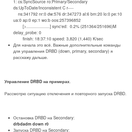
1: cs:SyncSource ro:Primary/Secondary
ds:UpToDate/Inconsistent C r----
ns:341792 nr:0 dw:576 dr:347273 al:6 bm:20 lo:0 pe:10
ua:0 ap:0 ep:1 wo:b oos:257396852
[>....................] sync'ed: 0.2% (251364/251696)M
delay_probe: 0
finish: 18:37:10 speed: 3,820 (1,440) K/sec
Для начала это всё. Важные дополнительные команды
для управления DRBD (down, primary, secondary) я
расскажу дальше.
Управление DRBD на примерах
.
Рассмотрю ситуацию отключения и повторного запуска DRBD.
Остановка DRBD на Secondary:
drbdadm down r0
Запуска DRBD на Secondary: