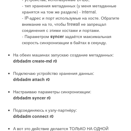
- тип хранения метаданных (у меня метаданные
хранятся на том же разделе) - internal.
- IP-адрес и порт использумые на хосте. Обратите
внимание на то, чтобы firewall не запрещал
соединения с этими хостами и портами.
- Параметром
syncer
задаётся максимальная
скорость синхронизации в байтах в секунду.
На обеих машинах запускаю создание метаданных:
drbdadm create-md r0
Подключаю устройство хранения данных:
drbdadm attach r0
Настраиваю параметры синхронизации:
drbdadm syncer r0
Подсоединяюсь к узлу-партнёру:
drbdadm connect r0
А вот это действие делается ТОЛЬКО НА ОДНОЙ