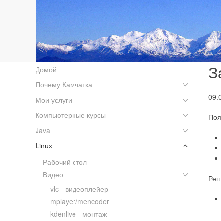
З
Домой
Почему Камчатка
09.
Мои услуги
Компьютерные курсы
Поя
Java
Linux
Рабочий стол
Видео
Реш
vlc - видеоплейер
mplayer/mencoder
kdenlive - монтаж