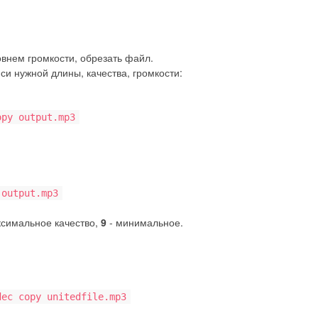
овнем громкости, обрезать файл.
и нужной длины, качества, громкости:
py output.mp3
output.mp3
ксимальное качество,
9
- минимальное.
ec copy unitedfile.mp3