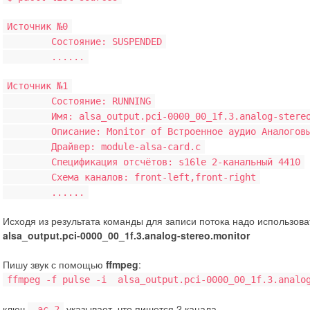
Источник №0
Состояние: SUSPENDED
......
Источник №1
Состояние: RUNNING
Имя: alsa_output.pci-0000_00_1f.3.analog-stereo
Описание: Monitor of Встроенное аудио Аналоговы
Драйвер: module-alsa-card.c
Спецификация отсчётов: s16le 2-канальный 4410
Схема каналов: front-left,front-right
......
Исходя из результата команды для записи потока надо использова
alsa_output.pci-0000_00_1f.3.analog-stereo.monitor
Пишу звук с помощью
ffmpeg
:
ffmpeg -f pulse -i alsa_output.pci-0000_00_1f.3.anal
ключ
указывает, что пишется 2 канала.
-ac 2