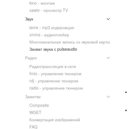
kino - монтаж
xawtv - просмотр TV
Звук
lame - mp3 кодировщик
xmms - аудиоплейер
Многоканальная запись со звуковой карты
Захват звука с pulseaudio
Радио
Радиотрансляция в сети
fmio - управление тюнером
rdj - управление тюнером
radio - управление тюнером
Заметки
Composite
WGET
Конвертация изображений
FAQ