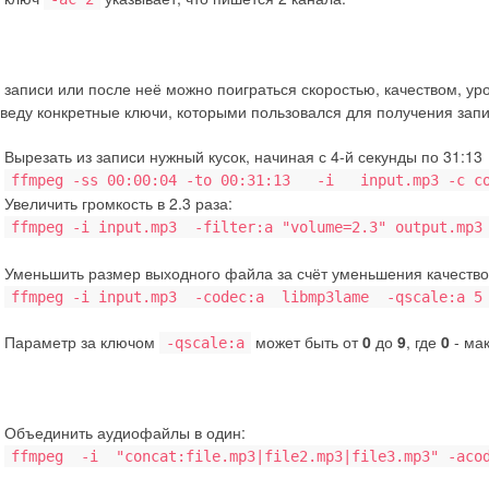
 записи или после неё можно поиграться скоростью, качеством, ур
веду конкретные ключи, которыми пользовался для получения запис
Вырезать из записи нужный кусок, начиная с 4-й секунды по 31:13
ffmpeg -ss 00:00:04 -to 00:31:13 -i input.mp3 -c co
Увеличить громкость в 2.3 раза:
ffmpeg -i input.mp3 -filter:a "volume=2.3" output.mp3
Уменьшить размер выходного файла за счёт уменьшения качество
ffmpeg -i input.mp3 -codec:a libmp3lame -qscale:a 5 
Параметр за ключом
может быть от
0
до
9
, где
0
- ма
-qscale:a
Объединить аудиофайлы в один:
ffmpeg -i "concat:file.mp3|file2.mp3|file3.mp3" -acod