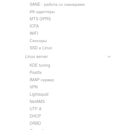
SANE - работа со сканерами
ИК-адаптеры
MTS GPRS
IOTA
WIFI
Сенсоры
SSD и Linux
Linux server
KDE tuning
Postfix
IMAP сервер
VPN
Lightsquid
NetAMS
UTF-8
DHCP
DRBD