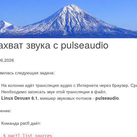
ахват звука с pulseaudio
06.2026
вилась следующая задача:
На колонки идёт трансляция аудио с Интернета через браузер. Ср
Необходимо записать звук этой трансляции в файл.
Linux Devuan 6.1
, микшер звуковых потоков -
pulseaudio
.
ение:
Команда pactl даёт:
$ pactl list sources