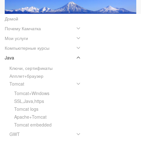
Домой
Почему Камчатка
Мои услуги
Компьютерные курсы
Java
Ключи, сертификаты
Апплет+браузер
Tomcat
Tomcat+Windows
SSL,Java,https
Tomcat logs
Apache+Tomcat
Tomcat embedded
GWT