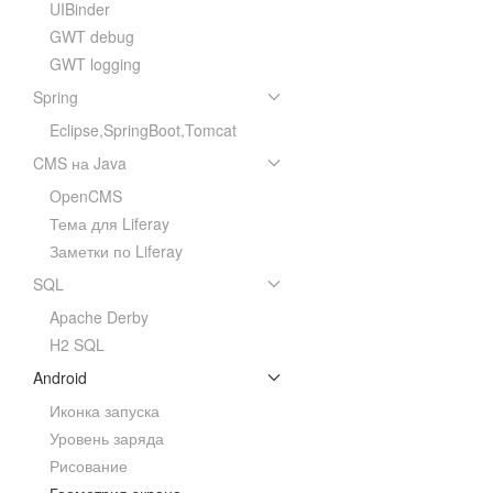
UIBinder
GWT debug
GWT logging
Spring
Eclipse,SpringBoot,Tomcat
CMS на Java
OpenCMS
Тема для Liferay
Заметки по Liferay
SQL
Apache Derby
H2 SQL
Android
Иконка запуска
Уровень заряда
Рисование
Геометрия экрана