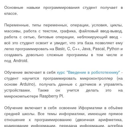
Основные навыки программирования студент получает в
классе.
Переменные, типы переменных, операции, условия, циклы,
массивы, работа с текстом, графика, файловый ввод-вывод,
работа с сетью, битовые операции, неблокирующий ввод -
всё это студент освоит и увидит, что эта база позволяет ему
легко программировать на Basic, C, C++, Java, Pascal, Python и
создавать довольно сложные программы в том числе и
под Android.
Обучение включает в себя
курс "Введение в робототехнику"
-
студент научится программировать микроконтроллер (на
основе Arduino), получать данные с датчиков и управлять
устройствами. Также он учится делать это на
микрокомпьютере Raspberry PI.
Обучение включает в себя освоение Иформатики в объёме
средней школы. Все темы информатики, имеющие прямое
отношение к программированию (двоичная арифметика,
кодирование информации, передача информации, алгебра