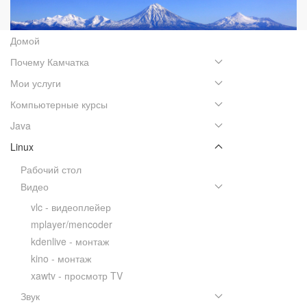
Домой
Почему Камчатка
Мои услуги
Компьютерные курсы
Java
Linux
Рабочий стол
Видео
vlc - видеоплейер
mplayer/mencoder
kdenlive - монтаж
kino - монтаж
xawtv - просмотр TV
Звук