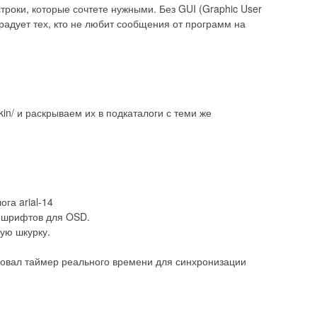
роки, которые сочтете нужными. Без GUI (Graphic User
адует тех, кто не любит сообщения от программ на
kin/ и раскрываем их в подкаталоги с теми же
ога arial-14
т шрифтов для OSD.
ую шкурку.
зовал таймер реального времени для синхронизации