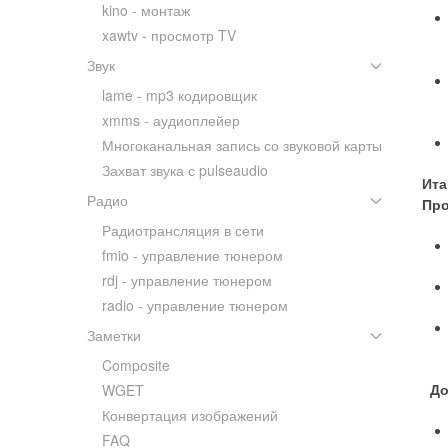
kino - монтаж
xawtv - просмотр TV
Звук
lame - mp3 кодировщик
xmms - аудиоплейер
Многоканальная запись со звуковой карты
Захват звука с pulseaudio
Ита
Радио
Про
Радиотрансляция в сети
fmio - управление тюнером
rdj - управление тюнером
radio - управление тюнером
Заметки
Composite
До
WGET
Конвертация изображений
FAQ