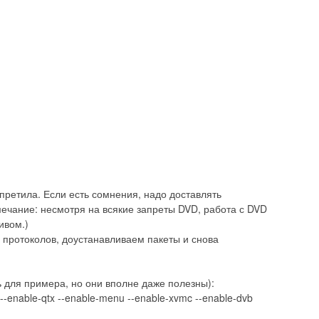
апретила. Если есть сомнения, надо доставлять
мечание: несмотря на всякие запреты DVD, работа с DVD
тивом.)
 протоколов, доустанавливаем пакеты и снова
 для примера, но они вполне даже полезны):
n --enable-qtx --enable-menu --enable-xvmc --enable-dvb