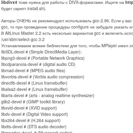
libdivx4
тоже нужна для работы с DIVX-форматами. Ищите на
htt
будет скрипт install.sh).
Авторы ОЧЕНЬ не рекомендуют использовать gcc-2.96. Если у вас
gcc, то при проведении процедуры configure не забудьте указать 
В AltLinux Master 2.2 есть несколько вариантов gcc и включить и
/usr/sbin/select-gcc 3.2
Устанавливаем всякие библиотеки для того, чтобы MPlayer имел 
libSDL-devel # (Simple DirectMedia Layer):
libpng3-devel # (Portable Network Graphics)
libcdparanoia-devel # (digital audio CD)
libmad-devel # (MPEG audio files)
libvorbis-devel # (Vorbis audio compression)
directfb-devel # (Linux framebuffer)
libalsa2-devel # (Linux framebuffer)
libarts-devel # (arts - analog realtime synthesizer)
glib2-devel # (GIMP toolkit library)
libxvid-devel # (XVID support)
libdv-devel # (Digital Video support)
libx264-devel # (H.264 support)
libdts-devel # (DTS audio decoder)
libmpcdec-devel # (Musepack codec)