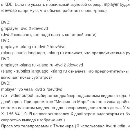
в KDE. Если не указать правильный звуковой сервер, mplayer буд
/dev/dsp напрямую, что обычно работает очень криво.)
DVD:
gmplayer -dvd 2 /dev/dvd
(dvd 2 означает, что надо начать со второй части)
DVD:
gmplayer -alang ru -dvd 2 /dev/dvd
(alang - audio language, -alang ru означает, что предпочтительна 
DVD:
gmplayer -slang ru -alang ru -dvd 2 /dev/dvd
(slang - subtiles language, -slang ru означает, что предпочтитель
включает показ субтитров)
DVD:
mplayer -vo vesa -dvd 2 /dev/dvd
(vo - video output, выбирается драйвер подсистемы видеовывода. Ес
драйверов. При просмотре "Миссия на Марс" только с vesa-драйв
система слишком медленна для воспроизведения этого диска. У ме
X11R6 V4.1.0. Я не воспользовался X-драйвером видеокарты от Nv
скоростью вывода изображения.)
Просмотр телепрограмм с TV-тюнера (Я использовал Avermedia, ч