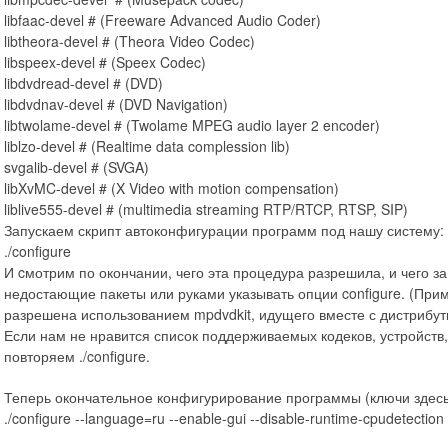
libfaac-devel # (Freeware Advanced Audio Coder)
libtheora-devel # (Theora Video Codec)
libspeex-devel # (Speex Codec)
libdvdread-devel # (DVD)
libdvdnav-devel # (DVD Navigation)
libtwolame-devel # (Twolame MPEG audio layer 2 encoder)
liblzo-devel # (Realtime data complession lib)
svgalib-devel # (SVGA)
libXvMC-devel # (X Video with motion compensation)
liblive555-devel # (multimedia streaming RTP/RTCP, RTSP, SIP)
Запускаем скрипт автоконфигурации программ под нашу систему:
./configure
И cмотрим по окончании, чего эта процедура разрешила, и чего з
недостающие пакеты или руками указывать опции configure. (При
разрешена использованием mpdvdkit, идущего вместе с дистрибу
Если нам не нравится список поддерживаемых кодеков, устройств,
повторяем ./configure.
Теперь окончательное конфигурирование программы (ключи здесь
./configure --language=ru --enable-gui --disable-runtime-cpudetectio