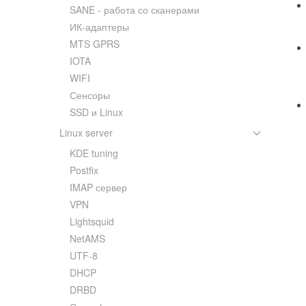
SANE - работа со сканерами
ИК-адаптеры
MTS GPRS
IOTA
WIFI
Сенсоры
SSD и Linux
Linux server
KDE tuning
Postfix
IMAP сервер
VPN
Lightsquid
NetAMS
UTF-8
DHCP
DRBD