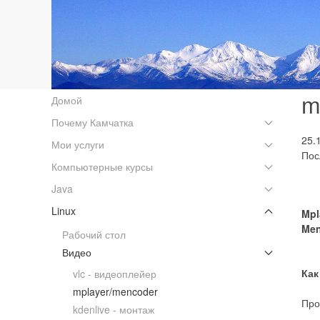
m
Домой
Почему Камчатка
25.
Мои услуги
Пос
Компьютерные курсы
Java
Linux
Mpl
Men
Рабочий стол
Видео
Как
vlc - видеоплейер
mplayer/mencoder
Про
kdenlive - монтаж