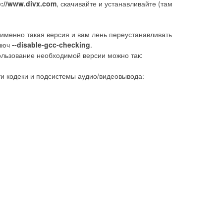
p://www.divx.com
, скачивайте и устанавливайте (там
 именно такая версия и вам лень переустанавливать
ключ
--disable-gcc-checking
.
спользование необходимой версии можно так:
эти кодеки и подсистемы аудио/видеовывода: