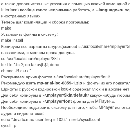
а также дополнительные указания с помощью ключей командной ст
Interface) вообще как-то непривычно работать, а
--language=ru
пор
иностранных языках.
Теперь шаг компиляции и сборки программы:
make
Установить файлы в систему:
make install
Копируем все варианты шкурок(скинов) в /usr/local/share/mplayer/S
названиями, и меняем права доступа:
cd /usr/local/share/mplayer/Skin
for i in *.bz2; do tar xvjf $i; done
chmod -R o+rx *
Раскрываем архив фонтов в /usr/local/share/mplayer/font/
Рекомендую взять
mp-arial-iso-8859-1.zip
и фонты из его подкатал
Шрифты с русской кодировкой koi8-r содержат глюк и в архиве не
Для себя копируем в
~/.mplayer/Skin/default/
какую-нибудь любим
Для себя копируем в
~/.mplayer/font
фонты для MPlayer-а.
Необоходимо подстроить систему для того, чтобы MPlayer исполь
аудио и видеопотоков:
echo "dev.rtc.max-user-freq = 1024" >>/etc/sysctl.conf
sysctl -p