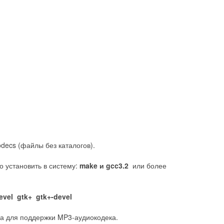
/codecs (файлы без каталогов).
о установить в систему:
make и gcc3.2
или более
evel gtk+ gtk+-devel
а для поддержки MP3-аудиокодека.