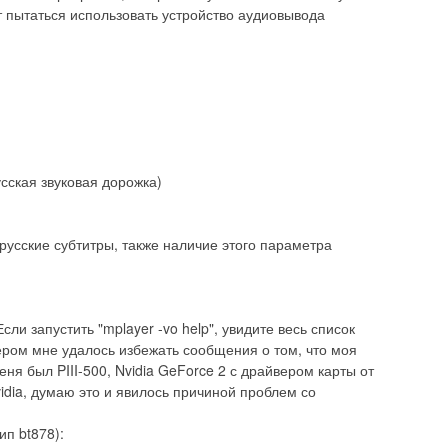
ет пытаться использовать устройство аудиовывода
русская звуковая дорожка)
ны русские субтитры, также наличие этого параметра
ли запустить "mplayer -vo help", увидите весь список
ером мне удалось избежать сообщения о том, что моя
ня был PIII-500, Nvidia GeForce 2 с драйвером карты от
idia, думаю это и явилось причиной проблем со
ип bt878):