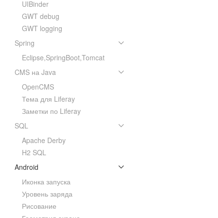
UIBinder
GWT debug
GWT logging
Spring
Eclipse,SpringBoot,Tomcat
CMS на Java
OpenCMS
Тема для Liferay
Заметки по Liferay
SQL
Apache Derby
H2 SQL
Android
Иконка запуска
Уровень заряда
Рисование
Геометрия экрана