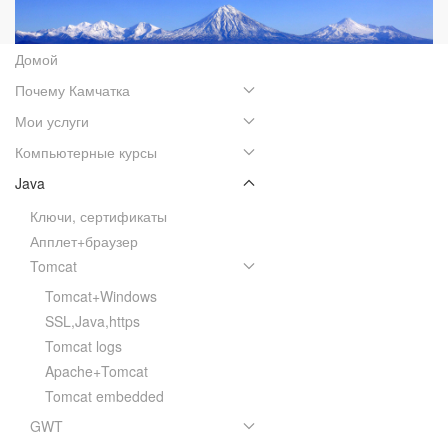
Домой
Почему Камчатка
Мои услуги
Компьютерные курсы
Java
Ключи, сертификаты
Апплет+браузер
Tomcat
Tomcat+Windows
SSL,Java,https
Tomcat logs
Apache+Tomcat
Tomcat embedded
GWT