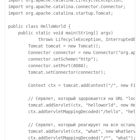
import org.apache.catalina.connector.Connector;

import org.apache.catalina.startup.Tomcat;

public class HelloWorld {

    public static void main(String[] args)

            throws LifecycleException, InterruptedExc
        Tomcat tomcat = new Tomcat();

        Connector connector = new Connector("org.apac
        connector.setScheme("http");

        connector.setPort(8080);

        tomcat.setConnector(connector);

        Context ctx = tomcat.addContext("/", new File
        // Сервлет, который здоровается на URL "local
        tomcat.addServlet(ctx, "helloworld", new Hell
        ctx.addServletMappingDecoded("/hello", "hello
        // Сервлет, который реагирует на все остальны
        tomcat.addServlet(ctx, "what", new WhatServle
        ctx.addServletMappingDecoded("/*", "what");
