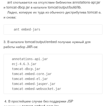
ant спотыкается на отсутствии библиотек annotations-api.jar
и tomcat-dbcp.jar в каталоге tomcat/output/build/lib.
Ладно, копирую их туда из обычного дистрибутива tomcat-а.
и снова:
    ant embed-jars
3. В каталоге tomcat/output/embed получаю нужный для
работы набор JAR-ов:
   annotations-api.jar

   ecj-4.6.3.jar

   tomcat-dbcp.jar

   tomcat-embed-core.jar

   tomcat-embed-el.jar

   tomcat-embed-jasper.jar

   tomcat-embed-websocket.jar
4. В простейшем случае без поддержки JSP
достаточно
tomcat-embed-core.jar.