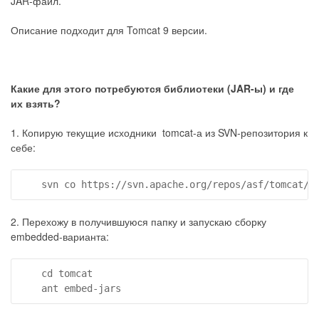
JAR-файл.
Описание подходит для Tomcat 9 версии.
Какие для этого потребуются библиотеки (JAR-ы) и где
их взять?
1. Копирую текущие исходники tomcat-а из SVN-репозитория к
себе:
    svn co https://svn.apache.org/repos/asf/tomcat/t
2. Перехожу в получившуюся папку и запускаю сборку
embedded-варианта:
    cd tomcat

    ant embed-jars