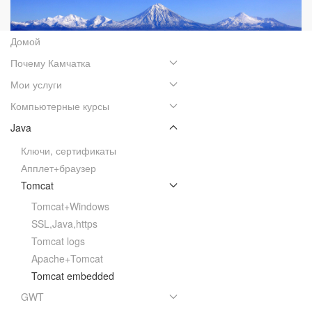
Домой
Почему Камчатка
Мои услуги
Компьютерные курсы
Java
Ключи, сертификаты
Апплет+браузер
Tomcat
Tomcat+Windows
SSL,Java,https
Tomcat logs
Apache+Tomcat
Tomcat embedded
GWT