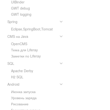
UIBinder
GWT debug
GWT logging
Spring
Eclipse,SpringBoot,Tomcat
CMS на Java
OpenCMS
Тема для Liferay
Заметки по Liferay
SQL
Apache Derby
H2 SQL
Android
Иконка запуска
Уровень заряда
Рисование
Геометрия экрана