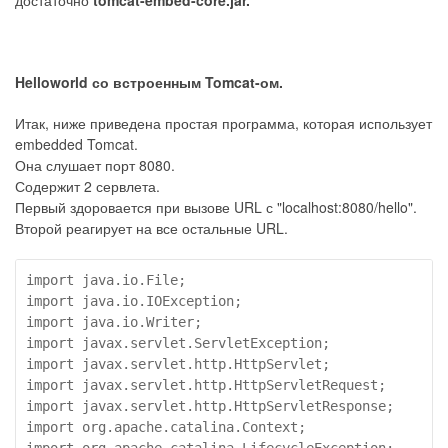
Helloworld со встроенным Tomcat-ом.
Итак, ниже приведена простая программа, которая использует
embedded Tomcat.
Она слушает порт 8080.
Содержит 2 сервлета.
Первый здоровается при вызове URL с "localhost:8080/hello".
Второй реагирует на все остальные URL.
import java.io.File;

import java.io.IOException;

import java.io.Writer;

import javax.servlet.ServletException;

import javax.servlet.http.HttpServlet;

import javax.servlet.http.HttpServletRequest;

import javax.servlet.http.HttpServletResponse;

import org.apache.catalina.Context;

import org.apache.catalina.LifecycleException;
