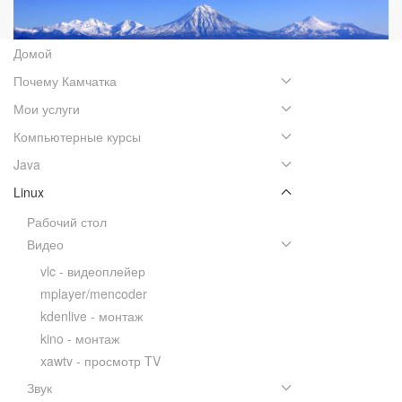
Домой
Почему Камчатка
Мои услуги
Компьютерные курсы
Java
Linux
Рабочий стол
Видео
vlc - видеоплейер
mplayer/mencoder
kdenlive - монтаж
kino - монтаж
xawtv - просмотр TV
Звук