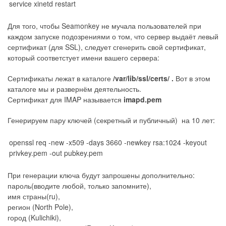
service xinetd restart
Для того, чтобы Seamonkey не мучала пользователей при
каждом запуске подозрениями о том, что сервер выдаёт левый
сертификат (для SSL), следует сгенерить свой сертификат,
который соответстует имени вашего сервера:
Сертификаты лежат в каталоге
/var/lib/ssl/certs/ .
Вот в этом
каталоге мы и развернём деятельность.
Сертификат для IMAP называется
imapd.pem
Генерируем пару ключей (секретный и публичный) на 10 лет:
openssl req -new -x509 -days 3660 -newkey rsa:1024 -keyout
privkey.pem -out pubkey.pem
При генерации ключа будут запрошены дополнительно:
пароль(вводите любой, только запомните),
имя страны(ru),
регион (North Pole),
город (Kulichiki),