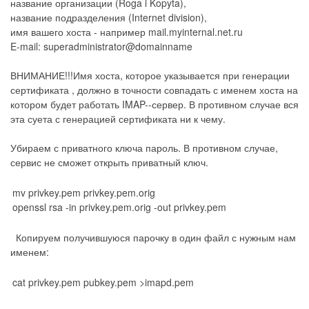
название организации (Roga i Kopyta),
название подразделения (Internet division),
имя вашего хоста - например mail.myinternal.net.ru
E-mail: superadministrator@domainname
ВНИМАНИЕ!!!Имя хоста, которое указывается при генерации
сертификата , должно в точности совпадать с именем хоста на
котором будет работать IMAP--сервер. В противном случае вся
эта суета с генерацией сертификата ни к чему.
Убираем с приватного ключа пароль. В противном случае,
сервис не сможет открыть приватный ключ.
mv privkey.pem privkey.pem.orig
openssl rsa -in privkey.pem.orig -out privkey.pem
Копируем получившуюся парочку в один файл с нужным нам
именем:
cat privkey.pem pubkey.pem >imapd.pem