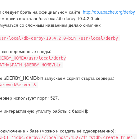
и следует брать на официальном сайте:
http://db.apache.org/derby
 архив в каталог /usr/local/db-derby-10.4.2.0-bin.
 мучаться со сложным названием делаю симлинк:
usr/local/db-derby-10.4.2.0-bin /usr/local/derby
иваю переменные среды:
DERBY_HOME=/usr/local/derby
ATH=$PATH:$DERBY_HOME/bin
ге $DERBY_HOME/bin запускаем скрипт старта сервера:
NetworkServer &
ервер использует порт 1527.
 интерактивную утилиту работы с базой ij:
одключение к базе (можно и создать её одновременно):
NECT 'jdbc:derby://localhost:1527/firstdb;create=true';