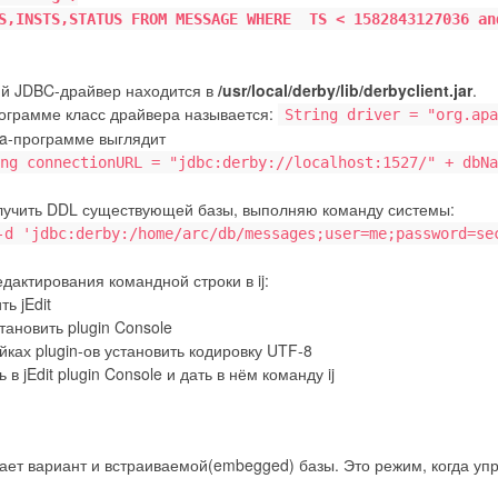
S,INSTS,STATUS FROM MESSAGE WHERE TS < 1582843127036 an
ий JDBC-драйвер находится в
/usr/local/derby/lib/derbyclient.jar
.
рограмме класс драйвера называется:
String driver = "org.apa
va-программе выглядит
ng connectionURL = "jdbc:derby://localhost:1527/" + dbNa
лучить DDL существующей базы, выполняю команду системы:
-d 'jdbc:derby:/home/arc/db/messages;user=me;password=se
дактирования командной строки в ij:
ть jEdit
установить plugin Console
ойках plugin-ов установить кодировку UTF-8
ь в jEdit plugin Console и дать в нём команду ij
ает вариант и встраиваемой(embegged) базы. Это режим, когда уп