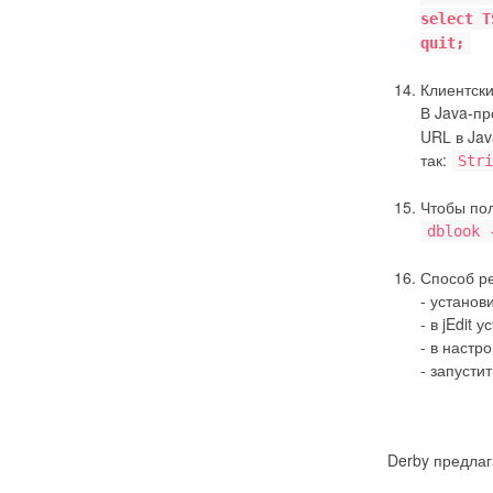
select T
quit;
Клиентск
В Java-п
URL в Ja
так:
Stri
Чтобы по
dblook 
Способ ре
- установи
- в jEdit 
- в настр
- запустит
Derby предлаг