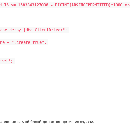
d TS >= 1582843127036 - BIGINT(ABSENCEPERMITTED)*1000 or
che.derby.jdbc.ClientDriver";
me + ";create=true";
cret';
равление самой базой делается прямо из задачи.