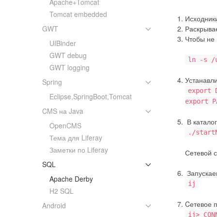
Apache+Tomcat
Tomcat embedded
Исходник
GWT
Раскрываем
Чтобы не
UIBinder
GWT debug
ln -s /
GWT logging
Устанавл
Spring
export 
Eclipse,SpringBoot,Tomcat
export P
CMS на Java
В катало
OpenCMS
./start
Тема для Liferay
Заметки по Liferay
Сетевой с
SQL
Запускаем
Apache Derby
ij
H2 SQL
Cетевое п
Android
ij> CON