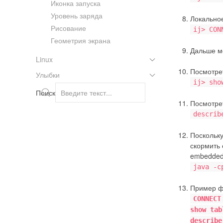
Иконка запуска
Уровень заряда
Локальное
Рисование
ij> CON
Геометрия экрана
Дальше мо
Linux
Посмотрет
Улыбки
ij> sho
Поиск
Посмотре
describ
Поскольку
скормить 
embedded 
java -c
Пример ф
CONNECT
show tab
describe