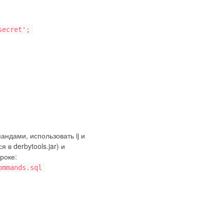
secret';
андами, использовать ij и
в derbytools.jar) и
роке:
ommands.sql