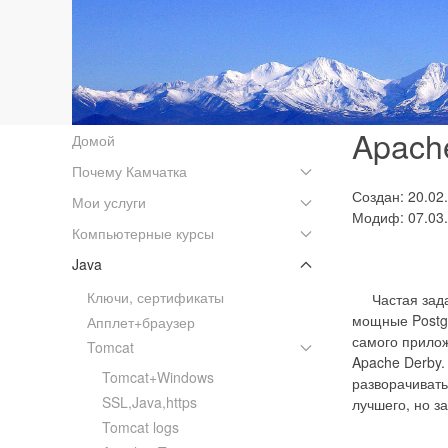
Apach
Домой
Почему Камчатка
Создан: 20.02
Мои услуги
Модиф: 07.03
Компьютерные курсы
Java
Ключи, сертификаты
Частая задач
мощные Postgr
Апплет+браузер
самого прилож
Tomcat
Apache Derby.
Tomcat+Windows
разворачивать
SSL,Java,https
лучшего, но з
Tomcat logs