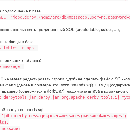
 подключение к базе:
NECT 'jdbc:derby:/home/arc/db/messages;user=me;password=
жно использовать традиционный SQL (create table, select, ...);
ь таблицы в базе:
w tables in app;
ть описание таблицы:
e message;
 ij не умеет редактировать строки, удобнее сделать файл с SQL-ком
ей файл (далее в примере это mycommands.sql). Саму ij (содержится 
драйвер (содержится в derby.jar) надо указать java в командной ст
p derbytools.jar:derby.jar org.apache.derby.tools.ij myc
айла mycommands.sql:
 'jdbc:derby:messages;user=messages;password=messages';
les;
 message;