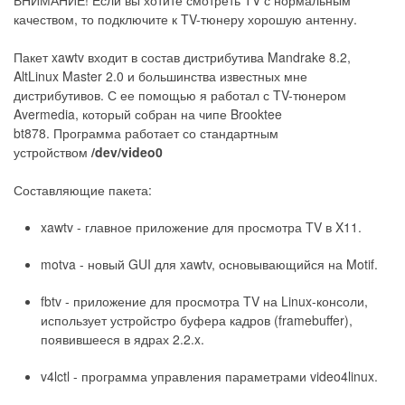
качеством, то подключите к TV-тюнеру хорошую антенну.
Пакет xawtv входит в состав дистрибутива Mandrake 8.2,
AltLinux Master 2.0 и большинства известных мне
дистрибутивов. С ее помощью я работал с TV-тюнером
Avermedia, который собран на чипе Brooktee
bt878. Программа работает со стандартным
устройством
/dev/video0
Составляющие пакета:
xawtv - главное приложение для просмотра TV в X11.
motva - новый GUI для xawtv, основывающийся на Motif.
fbtv - приложение для просмотра TV на Linux-консоли,
использует устройстро буфера кадров (framebuffer),
появившееся в ядрах 2.2.x.
v4lctl - программа управления параметрами video4linux.