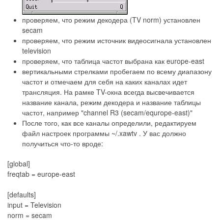
проверяем, что режим декодера (TV norm) установлен
secam
проверяем, что режим источник видеосигнала установлен
television
проверяем, что таблица частот выбрана как europe-east
вертикальными стрелками пробегаем по всему диапазону
частот и отмечаем для себя на каких каналах идет
трансляция. На рамке TV-окна всегда высвечивается
название канала, режим декодера и название таблицы
частот, например "channel R3 (secam/equrope-east)"
После того, как все каналы определили, редактируем
файл настроек программы ~/.xawtv . У вас должно
получиться что-то вроде:
[global]
freqtab = europe-east
[defaults]
input = Television
norm = secam