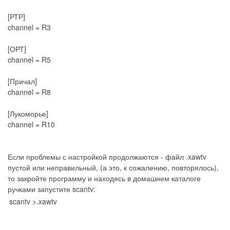
[РТР]
channel = R3
[ОРТ]
channel = R5
[Причал]
channel = R8
[Лукоморье]
channel = R10
Если проблемы с настройкой продолжаются - файл .xawtv
пустой или неправильный, (а это, к сожалению, повторялось),
то закройте программу и находясь в домашнем каталоге
ручками запустите scantv:
scantv >.xawtv