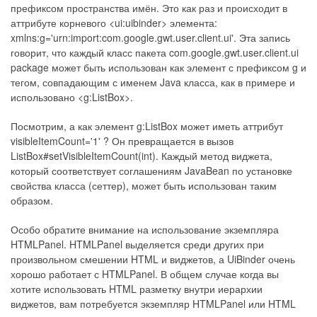
префиксом пространства имён. Это как раз и происходит в
аттрибуте корневого <ui:uibinder> элемента:
xmlns:g='urn:import:com.google.gwt.user.client.ui'. Эта запись
говорит, что каждый класс пакета com.google.gwt.user.client.ui
package может быть использован как элемент с префиксом g и
тегом, совпадающим с именем Java класса, как в примере и
использовано <g:ListBox>.
Посмотрим, а как элемент g:ListBox может иметь аттрибут
visibleItemCount='1' ? Он превращается в вызов
ListBox#setVisibleItemCount(int). Каждый метод виджета,
который соответствует соглашениям JavaBean по установке
свойства класса (сеттер), может быть использован таким
образом.
Особо обратите внимание на использование экземпляра
HTMLPanel. HTMLPanel выделяется среди других при
произвольном смешении HTML и виджетов, а UiBinder очень
хорошо работает с HTMLPanel. В общем случае когда вы
хотите использовать HTML разметку внутри иерархии
виджетов, вам потребуется экземпляр HTMLPanel или HTML