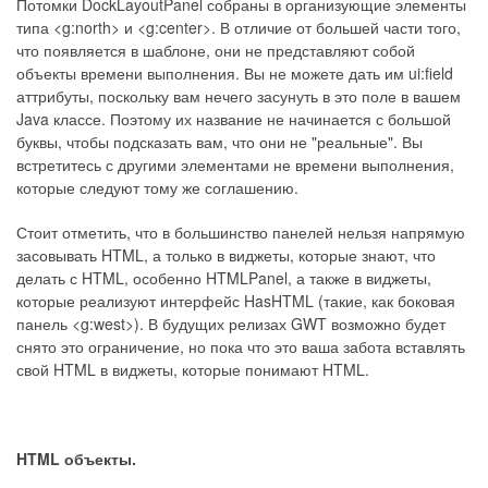
Потомки DockLayoutPanel собраны в организующие элементы
типа <g:north> и <g:center>. В отличие от большей части того,
что появляется в шаблоне, они не представляют собой
объекты времени выполнения. Вы не можете дать им ui:field
аттрибуты, поскольку вам нечего засунуть в это поле в вашем
Java классе. Поэтому их название не начинается с большой
буквы, чтобы подсказать вам, что они не "реальные". Вы
встретитесь с другими элементами не времени выполнения,
которые следуют тому же соглашению.
Стоит отметить, что в большинство панелей нельзя напрямую
засовывать HTML, а только в виджеты, которые знают, что
делать с HTML, особенно HTMLPanel, а также в виджеты,
которые реализуют интерфейс HasHTML (такие, как боковая
панель <g:west>). В будущих релизах GWT возможно будет
снято это ограничение, но пока что это ваша забота вставлять
свой HTML в виджеты, которые понимают HTML.
HTML объекты.