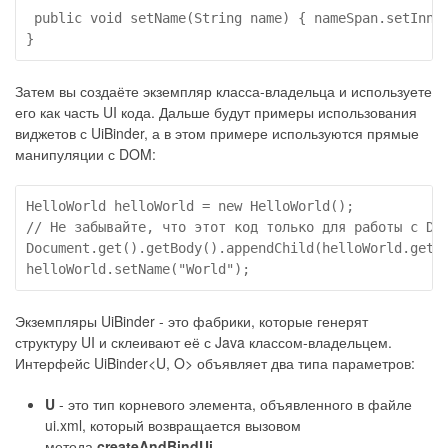
 public void setName(String name) { nameSpan.setInner
}
Затем вы создаёте экземпляр класса-владельца и используете
его как часть UI кода. Дальше будут примеры использования
виджетов с UiBinder, а в этом примере используются прямые
манипуляции с DOM:
HelloWorld helloWorld = new HelloWorld();

// Не забывайте, что этот код только для работы с DOM
Document.get().getBody().appendChild(helloWorld.getEl
helloWorld.setName("World");
Экземпляры UiBinder - это фабрики, которые генерят
структуру UI и склеивают её с Java классом-владельцем.
Интерфейс UiBinder<U, O> объявляет два типа параметров:
U
- это тип корневого элемента, объявленного в файле
ui.xml, который возвращается вызовом
метода
createAndBindUi