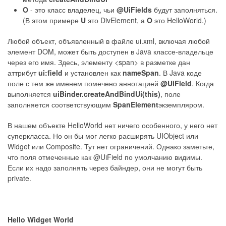
O
- это класс владелец, чьи
@UiFields
будут заполняться.
(В этом примере
U
это DivElement, а
O
это HelloWorld.)
Любой объект, объявленный в файле ui.xml, включая любой
элемент DOM, может быть доступен в Java классе-владельце
через его имя. Здесь, элементу <span> в разметке дан
аттрибут
ui:field
и установлен как
nameSpan
. В Java коде
поле с тем же именем помечено аннотацией
@UiField
. Когда
выполняется
uiBinder.createAndBindUi(this)
, поле
заполняется соответствующим
SpanElement
экземпляром.
В нашем объекте HelloWorld нет ничего особенного, у него нет
суперкласса. Но он бы мог легко расширять UIObject или
Widget или Composite. Тут нет ограничений. Однако заметьте,
что поля отмеченные как @UiField по умолчанию видимы.
Если их надо заполнять через байндер, они не могут быть
private.
Hello Widget World