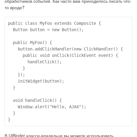
обработчиков событий. Как часто вам приходилось писать что-
то вроде?
public class MyFoo extends Composite {

  Button button = new Button();

  public MyFoo() {

    button.addClickHandler(new ClickHandler() {

      public void onClick(ClickEvent event) {

        handleClick();

      }

    });

    initWidget(button);

  }

  void handleClick() {

    Window.alert("Hello, AJAX");

  }

}
В UiBinder классе-владельце вы можете использовать