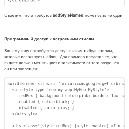
Отметим, что аттрибутов
addStyleNames
может быть не один.
Программный доступ к встроенным стилям
.
Вашему коду потребуется доступ к каким-нибудь стилям,
которые использует шаблон. Для примера представьте, что
виджет должен менять цвет в зависимости от того разрешён
он или запрещён:
<ui:UiBinder xmlns:ui='urn:ui:com.google.gwt.uibinder
  <ui:style type='com.my.app.MyFoo.MyStyle'>

    .redBox { background-color:pink; border: 1px soli
    .enabled { color:black; }

    .disabled { color:gray; }

  </ui:style>

  <div class='{style.redBox} {style.enabled}'>I'm a r