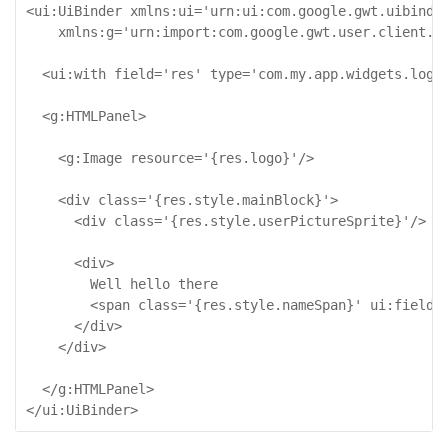
<ui:UiBinder xmlns:ui='urn:ui:com.google.gwt.uibinder
    xmlns:g='urn:import:com.google.gwt.user.client.ui
  <ui:with field='res' type='com.my.app.widgets.logon
  <g:HTMLPanel>

    <g:Image resource='{res.logo}'/>

    <div class='{res.style.mainBlock}'>

      <div class='{res.style.userPictureSprite}'/>

      <div>

        Well hello there

        <span class='{res.style.nameSpan}' ui:field='
      </div>

    </div>

  </g:HTMLPanel>

</ui:UiBinder>