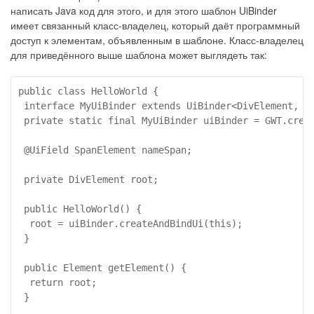
написать Java код для этого, и для этого шаблон UiBinder
имеет связанный класс-владелец, который даёт программный
доступ к элементам, объявленным в шаблоне. Класс-владелец
для приведённого выше шаблона может выглядеть так:
public class HelloWorld {

 interface MyUiBinder extends UiBinder<DivElement, He
 private static final MyUiBinder uiBinder = GWT.creat
 @UiField SpanElement nameSpan;

 private DivElement root;

 public HelloWorld() {

  root = uiBinder.createAndBindUi(this);

 }

 public Element getElement() {

  return root;

 }
