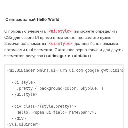
Стилизованый Hello World
С помощью элемента
вы можете определить
<ui:style>
CSS для своего UI прямо в том месте, где вам это нужно.
Замечание: элементы
должны быть прямыми
<ui:style>
потомками root элемента. Сказанное верно также и для других
элементов-ресурсов (
<ui:image>
и
<ui:data>
)
<ui:UiBinder xmlns:ui='urn:ui:com.google.gwt.uibinder
  <ui:style>

    .pretty { background-color: Skyblue; }

  </ui:style>

  <div class='{style.pretty}'>

    Hello, <span ui:field='nameSpan'/>.

  </div>

</ui:UiBinder>