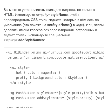
Вы можете устанавливать стиль для виджета, не только к
HTML. Используйте аттрибут
styleName
, чтобы
переопределить CSS стили виджета, которые в нём есть по
умолчанию (это похоже на
setStyleName()
в коде). Или, чтобы
добавить имена классов без перезатирания встроенных в
виджет стилей, используйте специальный
аттрибут
addStyleNames
:
<ui:UiBinder xmlns:ui='urn:ui:com.google.gwt.uibinder
 xmlns:g='urn:import:com.google.gwt.user.client.ui'>

  <ui:style>

    .hot { color: magenta; }

    .pretty { background-color: Skyblue; }

  </ui:style>

  <g:PushButton styleName='{style.pretty}'>This butto
  <g:PushButton addStyleNames='{style.pretty} {style.
</ui:UiBinder>