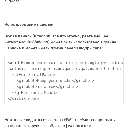
виджета.
Использование панелей
Любая панель (в теории, всё что угодно, реализующее
интерфейс HasWidgets) может быть использовано в файле
шаблона и может иметь другие панели внутри себя:
<ui:UiBinder xmlns:ui='urn:ui:com.google.gwt.uibinder
 xmlns:g='urn:import:com.google.gwt.user.client.ui'>

  <g:HorizontalPanel>

    <g:Label>Keep your ducks</g:Label>

    <g:Label>in a row</g:Label>

  </g:HorizontalPanel>

</ui:UiBinder>
Некоторые виджеты из состава GWT требуют специальной
разметки, которую вы найдёте в javadoc к ним.