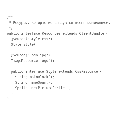
/**

 * Ресурсы, которые используются всем приложением.

 */

public interface Resources extends ClientBundle {

  @Source("Style.css")

  Style style();

  @Source("Logo.jpg")

  ImageResource logo();

  public interface Style extends CssResource {

    String mainBlock();

    String nameSpan();

    Sprite userPictureSprite();

  }

}