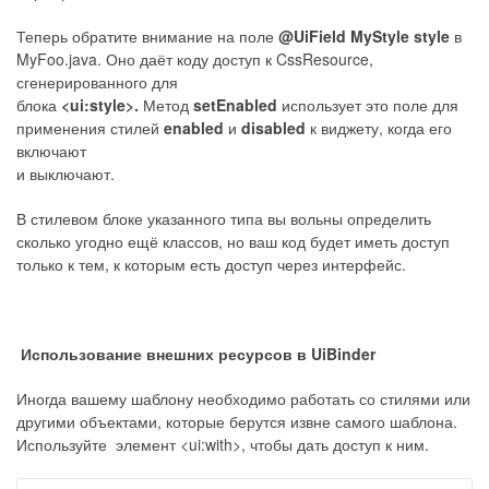
Теперь обратите внимание на поле
@UiField MyStyle style
в
MyFoo.java. Оно даёт коду доступ к CssResource,
сгенерированного для
блока
<ui:style>.
Метод
setEnabled
использует это поле для
применения стилей
enabled
и
disabled
к виджету, когда его
включают
и выключают.
В стилевом блоке указанного типа вы вольны определить
сколько угодно ещё классов, но ваш код будет иметь доступ
только к тем, к которым есть доступ через интерфейс.
Использование внешних ресурсов в UiBinder
Иногда вашему шаблону необходимо работать со стилями или
другими объектами, которые берутся извне самого шаблона.
Используйте элемент <ui:with>, чтобы дать доступ к ним.