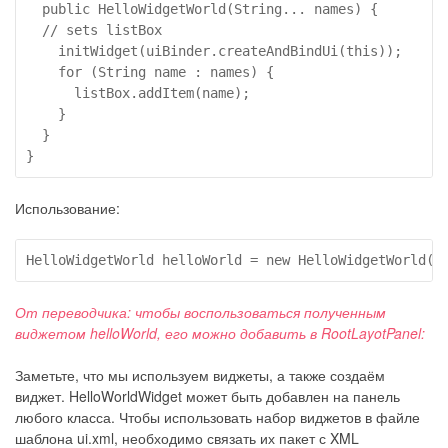
  public HelloWidgetWorld(String... names) {

  // sets listBox

    initWidget(uiBinder.createAndBindUi(this));

    for (String name : names) {

      listBox.addItem(name);

    }

  }

}
Использование:
HelloWidgetWorld helloWorld = new HelloWidgetWorld("
От переводчика: чтобы воспользоваться полученным
виджетом helloWorld, его можно добавить в RootLayotPanel:
Заметьте, что мы используем виджеты, а также создаём
виджет. HelloWorldWidget может быть добавлен на панель
любого класса. Чтобы использовать набор виджетов в файле
шаблона ui.xml, необходимо связать их пакет с XML