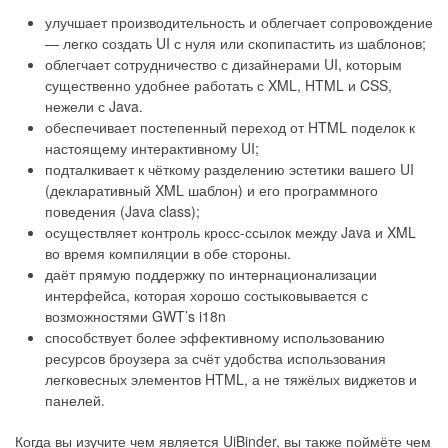
улучшает производительность и облегчает сопровождение
— легко создать UI с нуля или скопипастить из шаблонов;
облегчает сотрудничество с дизайнерами UI, которым
существенно удобнее работать с XML, HTML и CSS,
нежели с Java.
обеспечивает постепенный переход от HTML поделок к
настоящему интерактивному UI;
подталкивает к чёткому разделению эстетики вашего UI
(декларативный XML шаблон) и его программного
поведения (Java class);
осуществляет контроль кросс-ссылок между Java и XML
во время компиляции в обе стороны.
даёт прямую поддержку по интернационализации
интерфейса, которая хорошо состыковывается с
возможностями GWT’s i18n
способствует более эффективному использованию
ресурсов броузера за счёт удобства использования
легковесных элементов HTML, а не тяжёлых виджетов и
панелей.
Когда вы изучите чем является UiBinder, вы также поймёте чем