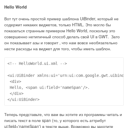
Hello World
Вот тут очень простой пример шаблона UiBinder, который не
содержит никаких виджетов, только HTML. Это могло бы
показаться странным примером Hello World, поскольку это
совершенно нетипичный способ делать свой UI в GWT. Зато
он показывает азы и говорит , что нам вовсе необязательно
нести расходы на виджет для того, чтобы иметь шаблон.
<!-- HelloWorld.ui.xml -->

<ui:UiBinder xmlns:ui='urn:ui:com.google.gwt.uibinder
 <div>

 Hello, <span ui:field='nameSpan'/>.

 </div>

</ui:UiBinder>
Теперь представьте, что вам вы хотите из программы читать и
писать текст в поле span (то, у которого есть аттрибут
ui:field='nameSpan') в тексте выше. Возможно вы захотите