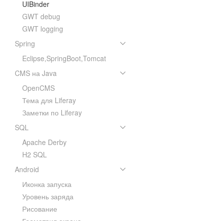
UIBinder
GWT debug
GWT logging
Spring
Eclipse,SpringBoot,Tomcat
CMS на Java
OpenCMS
Тема для Liferay
Заметки по Liferay
SQL
Apache Derby
H2 SQL
Android
Иконка запуска
Уровень заряда
Рисование
Геометрия экрана