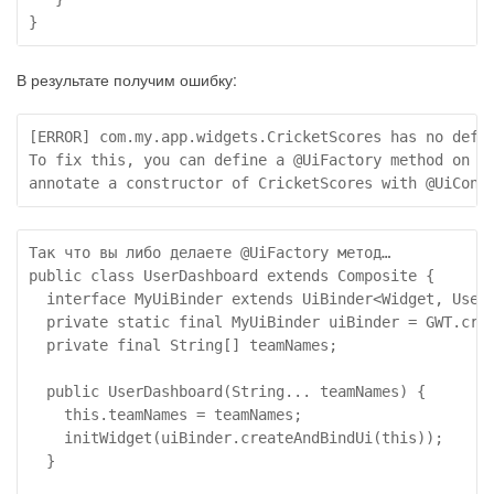
}
В результате получим ошибку:
[ERROR] com.my.app.widgets.CricketScores has no defau
To fix this, you can define a @UiFactory method on th
annotate a constructor of CricketScores with @UiCons
Так что вы либо делаете @UiFactory метод…

public class UserDashboard extends Composite {

  interface MyUiBinder extends UiBinder<Widget, UserD
  private static final MyUiBinder uiBinder = GWT.crea
  private final String[] teamNames;

  public UserDashboard(String... teamNames) {

    this.teamNames = teamNames;

    initWidget(uiBinder.createAndBindUi(this));

  }
