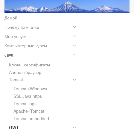
Домой
Почему Камчатка
Мои услуги
Компьютерные курсы
Java
Ключи, сертификаты
Апплет+браузер
Tomcat
Tomcat+Windows
SSL,Java,https
Tomcat logs
Apache+Tomcat
Tomcat embedded
GWT