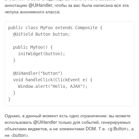
аннотацию @UiHandler, чтобы за вас была написана вся эта
чепуха анонимного класса:
public class MyFoo extends Composite {

  @UiField Button button;

  public MyFoo() {

    initWidget(button);

  }

  @UiHandler("button")

  void handleClick(ClickEvent e) {

    Window.alert("Hello, AJAX");

  }

}
Однако, в данный момент есть одно ограничение: вы можете
использовать @UiHandler только для событий, генерируемых
объектами виджетов, а не элементами DOM. Т.е. <g:Button>, а
не <button>.