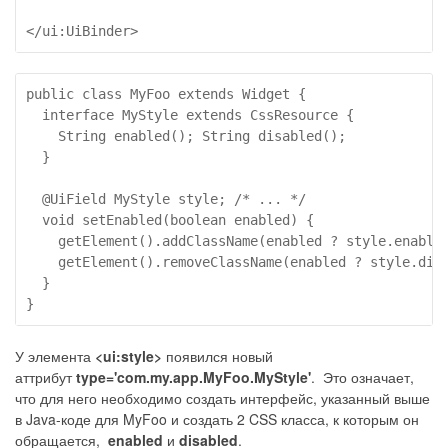
</ui:UiBinder>
public class MyFoo extends Widget {

  interface MyStyle extends CssResource {

    String enabled(); String disabled();

  }

  @UiField MyStyle style; /* ... */

  void setEnabled(boolean enabled) {

    getElement().addClassName(enabled ? style.enabled
    getElement().removeClassName(enabled ? style.disa
  }

}
У элемента
<ui:style>
появился новый
аттрибут
type='com.my.app.MyFoo.MyStyle'
. Это означает,
что для него необходимо создать интерфейс, указанный выше
в Java-коде для MyFoo и создать 2 CSS класса, к которым он
обращается,
enabled
и
disabled
.