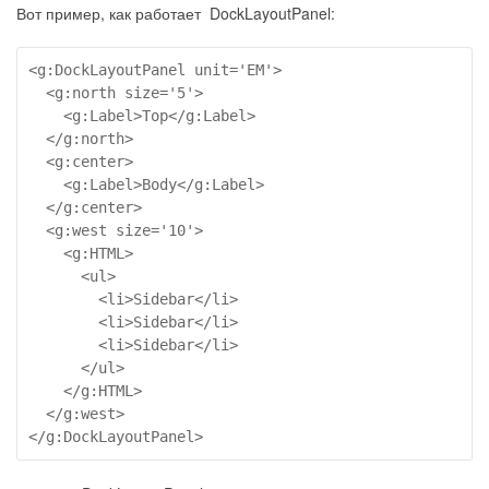
Вот пример, как работает DockLayoutPanel:
<g:DockLayoutPanel unit='EM'>

  <g:north size='5'>

    <g:Label>Top</g:Label>

  </g:north>

  <g:center>

    <g:Label>Body</g:Label>

  </g:center>

  <g:west size='10'>

    <g:HTML>

      <ul>

        <li>Sidebar</li>

        <li>Sidebar</li>

        <li>Sidebar</li>

      </ul>

    </g:HTML>

  </g:west>

</g:DockLayoutPanel>