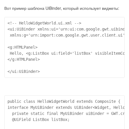
Вот пример шаблона UiBinder, который использует виджеты:
<!-- HelloWidgetWorld.ui.xml -->

<ui:UiBinder xmlns:ui='urn:ui:com.google.gwt.uibinder
 xmlns:g='urn:import:com.google.gwt.user.client.ui'>

<g:HTMLPanel>

 Hello, <g:ListBox ui:field='listBox' visibleItemCoun
</g:HTMLPanel>

</ui:UiBinder>
public class HelloWidgetWorld extends Composite {

interface MyUiBinder extends UiBinder<Widget, HelloWi
  private static final MyUiBinder uiBinder = GWT.crea
  @UiField ListBox listBox;
