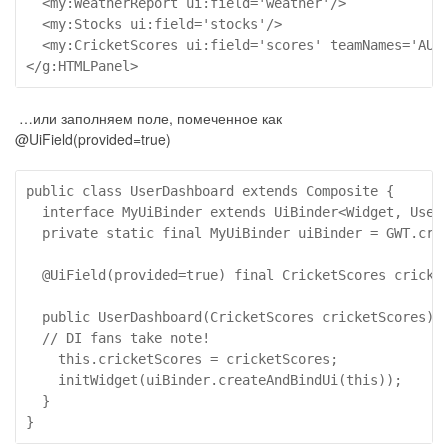
  <my:WeatherReport ui:field='weather'/>

  <my:Stocks ui:field='stocks'/>

  <my:CricketScores ui:field='scores' teamNames='AUS,
</g:HTMLPanel>
…или заполняем поле, помеченное как
@UiField(provided=true)
public class UserDashboard extends Composite {

  interface MyUiBinder extends UiBinder<Widget, UserD
  private static final MyUiBinder uiBinder = GWT.crea
  @UiField(provided=true) final CricketScores cricket
  public UserDashboard(CricketScores cricketScores) {
  // DI fans take note!

    this.cricketScores = cricketScores;

    initWidget(uiBinder.createAndBindUi(this));

  }

}