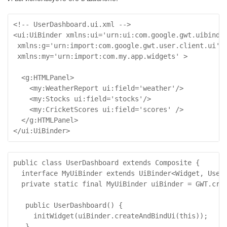
<!-- UserDashboard.ui.xml -->

<ui:UiBinder xmlns:ui='urn:ui:com.google.gwt.uibinder
 xmlns:g='urn:import:com.google.gwt.user.client.ui'

 xmlns:my='urn:import:com.my.app.widgets' >

  <g:HTMLPanel>

    <my:WeatherReport ui:field='weather'/>

    <my:Stocks ui:field='stocks'/>

    <my:CricketScores ui:field='scores' />

  </g:HTMLPanel>

</ui:UiBinder>
public class UserDashboard extends Composite {

  interface MyUiBinder extends UiBinder<Widget, UserD
  private static final MyUiBinder uiBinder = GWT.crea
   public UserDashboard() {

     initWidget(uiBinder.createAndBindUi(this));

   }
