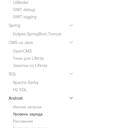
UIBinder
GWT debug
GWT logging
Spring
Eclipse,SpringBoot,Tomcat
CMS на Java
OpenCMS
Тема для Liferay
Заметки по Liferay
SQL
Apache Derby
H2 SQL
Android
Иконка запуска
Уровень заряда
Рисование
Геометрия экрана