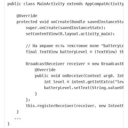
public class MainActivity extends AppCompatActivity 
    @Override
    protected void onCreate(Bundle savedInstanceStat
        super.onCreate(savedInstanceState);
        setContentView(R.layout.activity_main);
        // На экране есть текстовое поле "batteryLev
        final TextView batteryLevel = (TextView) thi
        BroadcastReceiver receiver = new BroadcastRe
            @Override
            public void onReceive(Context arg0, Inte
                int level = intent.getIntExtra("leve
                batteryLevel.setText(String.valueOf(
            }
        };
        this.registerReceiver(receiver, new IntentFi
    }
   ...
}