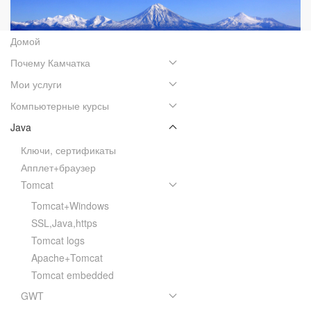
Домой
Почему Камчатка
Мои услуги
Компьютерные курсы
Java
Ключи, сертификаты
Апплет+браузер
Tomcat
Tomcat+Windows
SSL,Java,https
Tomcat logs
Apache+Tomcat
Tomcat embedded
GWT