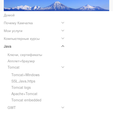
Домой
Почему Камчатка
Мои услуги
Компьютерные курсы
Java
Ключи, сертификаты
Апплет+браузер
Tomcat
Tomcat+Windows
SSL,Java,https
Tomcat logs
Apache+Tomcat
Tomcat embedded
GWT