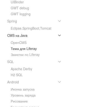
UIBinder
GWT debug
GWT logging
Spring
Eclipse,SpringBoot,Tomcat
CMS на Java
OpenCMS
Тема для Liferay
Заметки по Liferay
SQL
Apache Derby
H2 SQL
Android
Иконка запуска
Уровень заряда
Рисование
Геометрия экрана