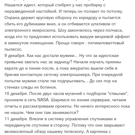
Нашелся идиот, который стибрил у нас пробирку с
неразведенной настойкой. И теперь он ползает по потолку.
Охрана держит круговую оборону по коридору и пытается
сбить его дубинками вниз, а он отбивается штативом от
электронного микроскопа. Шоу закончилось через полчаса,
когда кто-то предложил использовать вакуум-вихревой эффект
в замкнутом помещении. Проще говоря - пятикиловаттовый
пылесос.
9 декабря. Как нас достали мужики... Ну что за идиотская
привычка хватать нас за задницу? Начали изучать приемы
карате-до и пинки-после, а пока аккуратно вшили себе в
брючки контактную сеточку электрошокера. При очередной
попытке мужики стали так подпрыгивать... До сих пор на
стенках следы их ботинок.
10 декабря. После двух часов мучений с подбором "отмычки",
проникли в сеть NASA. Шаримся по ихним серверам, читаем
отчеты и рассматриваем проекты. Но ничего интересного пока
не нашли. Чем они там занимаются?
11 декабря. Влезли в систему управления спутниками и
передвинули спутники в сторону. Потому что они закрывают
великолепный обзор нашему телескопу. А картинка с