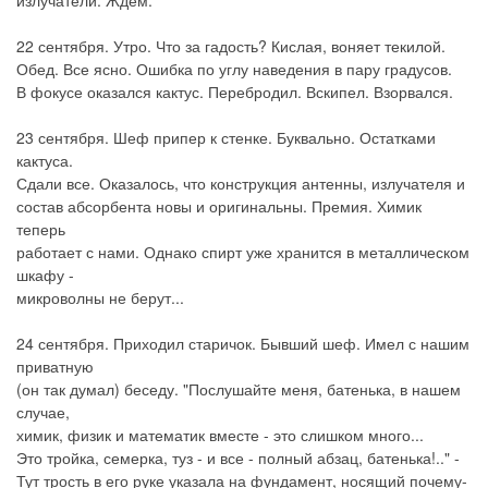
22 сентября. Утро. Что за гадость? Кислая, воняет текилой.
Обед. Все ясно. Ошибка по углу наведения в пару градусов.
В фокусе оказался кактус. Перебродил. Вскипел. Взорвался.
23 сентября. Шеф припер к стенке. Буквально. Остатками
кактуса.
Сдали все. Оказалось, что конструкция антенны, излучателя и
состав абсорбента новы и оригинальны. Премия. Химик
теперь
работает с нами. Однако спирт уже хранится в металлическом
шкафу -
микроволны не берут...
24 сентября. Приходил старичок. Бывший шеф. Имел с нашим
приватную
(он так думал) беседу. "Послушайте меня, батенька, в нашем
случае,
химик, физик и математик вместе - это слишком много...
Это тройка, семерка, туз - и все - полный абзац, батенька!.." -
Тут трость в его руке указала на фундамент, носящий почему-