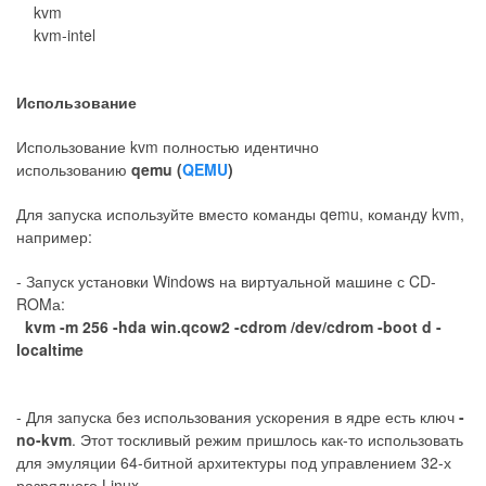
kvm
kvm-intel
Использование
Использование kvm полностью идентично
использованию
qemu (
QEMU
)
Для запуска используйте вместо команды qemu, командy kvm,
например:
- Запуск установки Windows на виртуальной машине с CD-
ROMа:
kvm -m 256 -hda win.qcow2 -cdrom /dev/cdrom -boot d -
localtime
- Для запуска без использования ускорения в ядре есть ключ
-
no-kvm
. Этот тоскливый режим пришлось как-то использовать
для эмуляции 64-битной архитектуры под управлением 32-х
разрядного Linux.