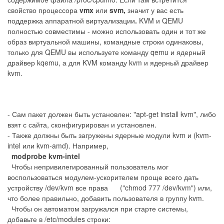
свойство процессора
vmx
или
svm,
значит у вас есть
поддержка аппаратной виртуализации
.
KVM и QEMU
полностью совместимы - можно использовать один и тот же
образ виртуальной машины, командные строки одинаковы,
только для QEMU вы используете команду qemu и ядерный
драйвер kqemu, а для KVM команду kvm и ядерный драйвер
kvm.
- Сам пакет должен быть установлен: "apt-get install kvm", либо
взят с сайта, сконфигурирован и установлен.
- Также должны быть загружены ядерные модули kvm и (kvm-
intel или kvm-amd). Например,
modprobe kvm-intel
Чтобы непривилегированный пользователь мог
воспользоваться модулем-ускорителем проще всего дать
устройству /dev/kvm все права ("chmod 777 /dev/kvm") или,
что более правильно, добавить пользователя в группу kvm.
Чтобы он автоматом загружался при старте системы,
добавьте в /etc/modules строки: