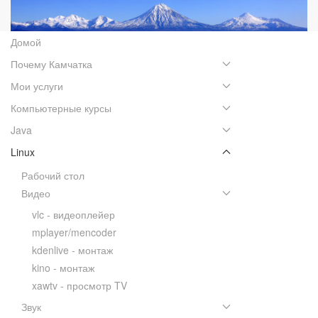
Домой
Почему Камчатка
Мои услуги
Компьютерные курсы
Java
Linux
Рабочий стол
Видео
vlc - видеоплейер
mplayer/mencoder
kdenlive - монтаж
kino - монтаж
xawtv - просмотр TV
Звук